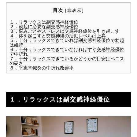
目次
[
非表示
]
１．リラックスは副交感神経優位
２．勃起に必要な副交感神経優位
３．悩みごとやストレスは交感神経優位を引き起こす
４．体を起こすと交感神経の活動レベルは上昇
５．十分リラックスできていれば副交感神経優位で勃起
は維持
６．十分リラックスできていなければすぐ交感神経優位
で中折れ
７．十分リラックスできているかどうかの目安はペニス
の硬さ
８．平癒堂鍼灸の中折れ改善率
１．リラックスは副交感神経優位