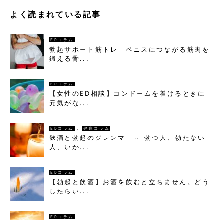
よく読まれている記事
EDコラム
勃起サポート筋トレ ペニスにつながる筋肉を
鍛える骨...
EDコラム
【女性のED相談】コンドームを着けるときに
元気がな...
,
EDコラム
健康コラム
飲酒と勃起のジレンマ ～ 勃つ人、勃たない
人、いか...
EDコラム
【勃起と飲酒】お酒を飲むと立ちません。どう
したらい...
EDコラム