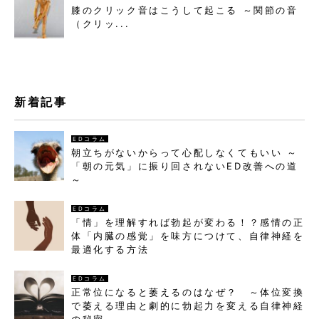
膝のクリック音はこうして起こる ～関節の音
（クリッ...
新着記事
EDコラム
朝立ちがないからって心配しなくてもいい ～
「朝の元気」に振り回されないED改善への道
～
EDコラム
「情」を理解すれば勃起が変わる！？感情の正
体「内臓の感覚」を味方につけて、自律神経を
最適化する方法
EDコラム
正常位になると萎えるのはなぜ？ ～体位変換
で萎える理由と劇的に勃起力を変える自律神経