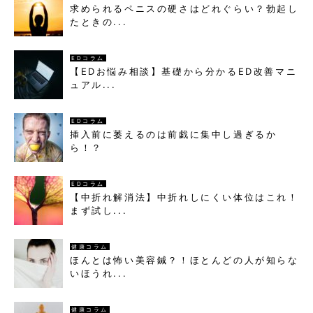
求められるペニスの硬さはどれぐらい？勃起し
たときの...
EDコラム
【EDお悩み相談】基礎から分かるED改善マニ
ュアル...
EDコラム
挿入前に萎えるのは前戯に集中し過ぎるか
ら！？
EDコラム
【中折れ解消法】中折れしにくい体位はこれ！
まず試し...
健康コラム
ほんとは怖い美容鍼？！ほとんどの人が知らな
いほうれ...
健康コラム