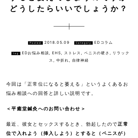
どうしたらいいでしょうか？
2018.05.09
EDコラム
Posted
Category
EDお悩み相談
,
EHS
,
ストレス
,
ペニスの硬さ
,
リラック
tag
ス
,
中折れ
,
自律神経
今回は「正常位になると萎える」というよくあるお
悩み相談への回答と詳しい説明です。
＜平癒堂鍼灸へのお問い合わせ＞
最近、彼女とセックスするとき、勃起したので
正常
位で入れよう（挿入しよう）とすると（ペニスが）