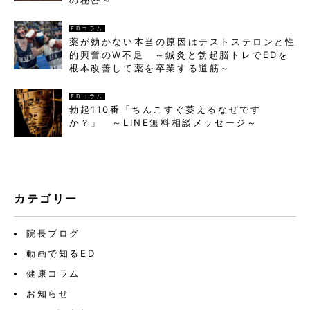
の秘密～
EDコラム
薬が効かない本当の原因はテストステロンと性
的興奮のW不足 ～鍼灸と勃起脳トレでEDを
根本改善して薬を卒業する道筋～
EDコラム
勃起110番「ちんこすぐ萎えるなぜです
か？」 ～LINE無料相談メッセージ～
カテゴリー
院長ブログ
動画で知るED
健康コラム
お知らせ