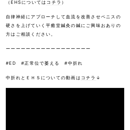
（EHSについては
コチラ
）
自律神経にアプローチして血流を改善させペニスの
硬さを上げていく平癒堂鍼灸の鍼にご興味おありの
方は
ご相談
ください。
ーーーーーーーーーーーーーーーーー
#ED #正常位で萎える #中折れ
中折れとＥＨＳについての動画は
コチラ
↓