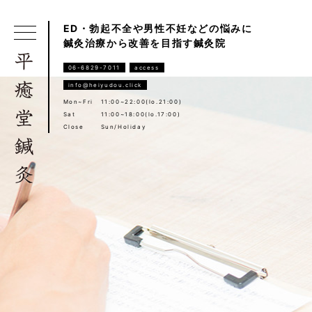
ED・勃起不全や男性不妊などの悩みに
鍼灸治療から改善を目指す鍼灸院
06-6829-7011
access
info@heiyudou.click
Mon~Fri
11:00~22:00(lo.21:00)
Sat
11:00~18:00(lo.17:00)
Close
Sun/Holiday