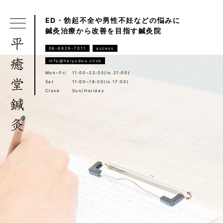
ED・勃起不全や男性不妊などの悩みに
鍼灸治療から改善を目指す鍼灸院
06-6829-7011
access
info@heiyudou.click
Mon~Fri
11:00~22:00(lo.21:00)
Sat
11:00~18:00(lo.17:00)
Close
Sun/Holiday