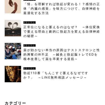
「情」を理解すれば勃起が変わる！？感情の正
体「内臓の感覚」を味方につけて、自律神経を
最適化する方法
EDコラム
正常位になると萎えるのはなぜ？ ～体位変換
で萎える理由と劇的に勃起力を変える自律神経
の秘密～
EDコラム
薬が効かない本当の原因はテストステロンと性
的興奮のW不足 ～鍼灸と勃起脳トレでEDを
根本改善して薬を卒業する道筋～
EDコラム
勃起110番「ちんこすぐ萎えるなぜです
か？」 ～LINE無料相談メッセージ～
カテゴリー