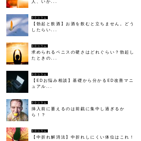
人、いか...
EDコラム
【勃起と飲酒】お酒を飲むと立ちません。どう
したらい...
EDコラム
求められるペニスの硬さはどれぐらい？勃起し
たときの...
EDコラム
【EDお悩み相談】基礎から分かるED改善マニ
ュアル...
EDコラム
挿入前に萎えるのは前戯に集中し過ぎるか
ら！？
EDコラム
【中折れ解消法】中折れしにくい体位はこれ！