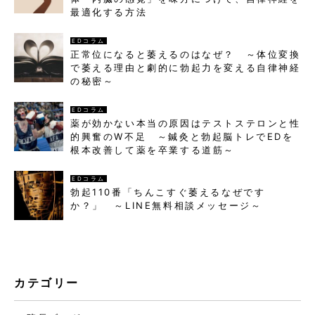
最適化する方法
EDコラム
正常位になると萎えるのはなぜ？ ～体位変換
で萎える理由と劇的に勃起力を変える自律神経
の秘密～
EDコラム
薬が効かない本当の原因はテストステロンと性
的興奮のW不足 ～鍼灸と勃起脳トレでEDを
根本改善して薬を卒業する道筋～
EDコラム
勃起110番「ちんこすぐ萎えるなぜです
か？」 ～LINE無料相談メッセージ～
カテゴリー