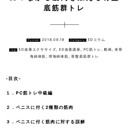
底筋群トレ
2018.09.19
EDコラム
Posted
Category
ED改善エクササイズ
,
ED改善講座
,
PC筋トレ
,
動画
,
坐骨
tag
海綿体筋
,
球海綿体筋
,
骨盤底筋群トレ
‐目次‐
１．PC筋トレ中級編
２．ペニスに付く2種類の筋肉
３．ペニスに付く筋肉に対する誤解