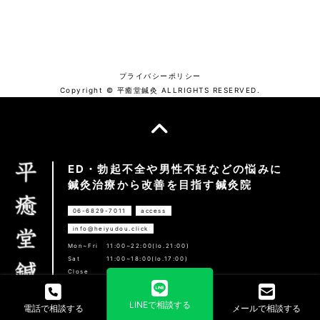
プライバシーポリシー
Copyright © 平癒堂鍼灸 ALLRIGHTS RESERVED.
ED・勃起不全や男性不妊などの悩みに
鍼灸治療から改善を目指す鍼灸院
06-6829-7011
access
info@heiyudou.click
Mon~Fri
11:00~22:00(lo.21:00)
Sat
11:00~18:00(lo.17:00)
Close
Sun/Holiday
LINEで相談する
電話で相談する
メールで相談する