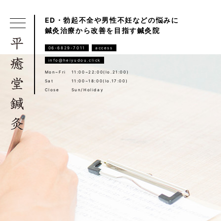
ED・勃起不全や男性不妊などの悩みに
鍼灸治療から改善を目指す鍼灸院
06-6829-7011
access
info@heiyudou.click
Mon~Fri
11:00~22:00(lo.21:00)
Sat
11:00~18:00(lo.17:00)
Close
Sun/Holiday