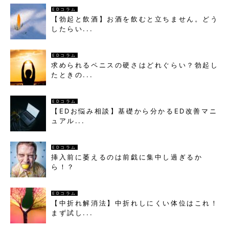
EDコラム
【勃起と飲酒】お酒を飲むと立ちません。どう
したらい...
EDコラム
求められるペニスの硬さはどれぐらい？勃起し
たときの...
EDコラム
【EDお悩み相談】基礎から分かるED改善マニ
ュアル...
EDコラム
挿入前に萎えるのは前戯に集中し過ぎるか
ら！？
EDコラム
【中折れ解消法】中折れしにくい体位はこれ！
まず試し...