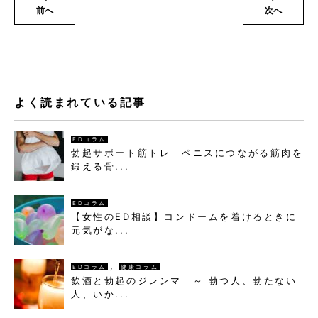
前へ
次へ
よく読まれている記事
EDコラム
勃起サポート筋トレ ペニスにつながる筋肉を
鍛える骨...
EDコラム
【女性のED相談】コンドームを着けるときに
元気がな...
,
EDコラム
健康コラム
飲酒と勃起のジレンマ ～ 勃つ人、勃たない
人、いか...