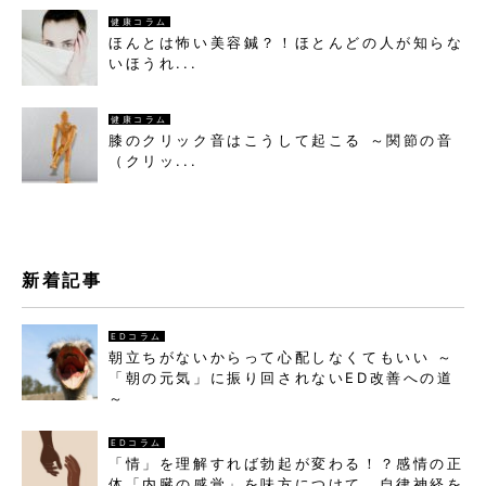
健康コラム
ほんとは怖い美容鍼？！ほとんどの人が知らな
いほうれ...
健康コラム
膝のクリック音はこうして起こる ～関節の音
（クリッ...
新着記事
EDコラム
朝立ちがないからって心配しなくてもいい ～
「朝の元気」に振り回されないED改善への道
～
EDコラム
「情」を理解すれば勃起が変わる！？感情の正
体「内臓の感覚」を味方につけて、自律神経を