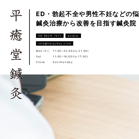
ED・勃起不全や男性不妊などの
鍼灸治療から改善を目指す鍼灸院
06-6829-7011
access
info@heiyudou.click
Mon~Fri
11:00~22:00(lo.21:00)
Sat
11:00~18:00(lo.17:00)
Close
Sun/Holiday