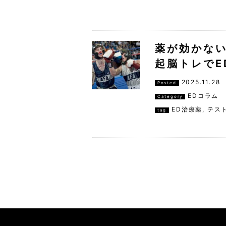
薬が効かな
起脳トレでE
2025.11.28
Posted
EDコラム
Category
ED治療薬
,
テス
tag