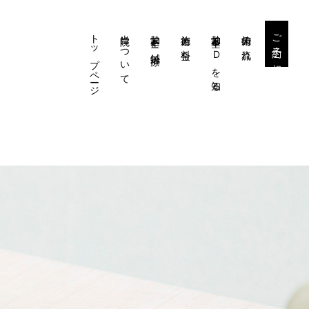
トップページ
当院について
勃起不全と鍼治療
施術と料金
勃起不全・EDを知る
施術の流れ
ご予約・ご相談