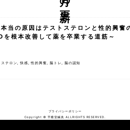
い本当の原因はテストステロンと性的興奮
Dを根本改善して薬を卒業する道筋～
トステロン
,
快感
,
性的興奮
,
脳トレ
,
脳の認知
プライバシーポリシー
Copyright © 平癒堂鍼灸 ALLRIGHTS RESERVED.