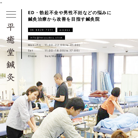
-
ED・勃起不全や男性不妊などの悩みに
鍼灸治療から改善を目指す鍼灸院
06-6829-7011
access
info@heiyudou.click
Mon~Fri
11:00~22:00(lo.21:00)
Sat
11:00~18:00(lo.17:00)
Close
Sun/Holiday