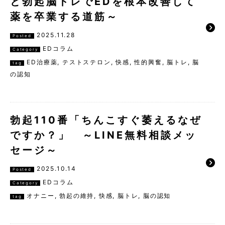
と勃起脳トレでEDを根本改善して
薬を卒業する道筋～
2025.11.28
Posted
EDコラム
Category
ED治療薬
,
テストステロン
,
快感
,
性的興奮
,
脳トレ
,
脳
tag
の認知
勃起110番「ちんこすぐ萎えるなぜ
ですか？」 ～LINE無料相談メッ
セージ～
2025.10.14
Posted
EDコラム
Category
オナニー
,
勃起の維持
,
快感
,
脳トレ
,
脳の認知
tag