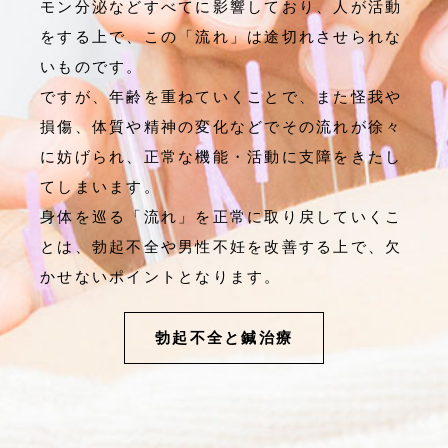
モン分泌などすべてに影響しており、人が活動
をする上で、この「流れ」は途切れさせられな
いものです。
ですが、年齢を重ねていくことで、また怪我や
損傷、体質や精神の変化などでその流れが徐々
に妨げられ、正常な機能・活動に支障をきたし
てしまいます。
身体を巡る「流れ」を正常に取り戻していくこ
とは、勃起不全や男性不妊を改善する上で、欠
かせないポイントとなります。
勃起不全と鍼治療