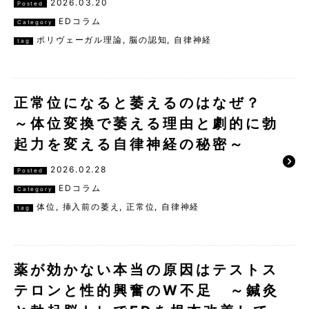
2026.03.20
Posted
EDコラム
Category
ポリヴェーガル理論
,
脳の認知
,
自律神経
tag
正常位になると萎えるのはなぜ？
～体位変換で萎える理由と劇的に勃
起力を変える自律神経の秘密～
2026.02.28
Posted
EDコラム
Category
体位
,
挿入前の萎え
,
正常位
,
自律神経
tag
薬が効かない本当の原因はテストス
テロンと性的興奮のW不足 ～鍼灸