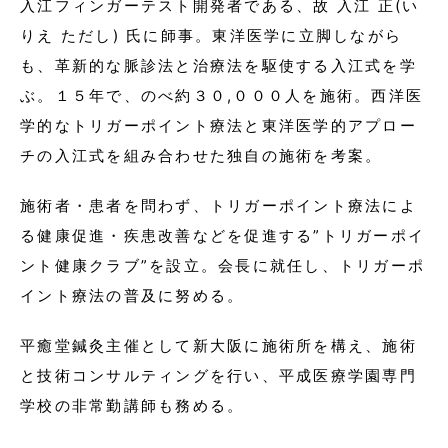
入江フィンガーテスト開発者である、故 入江 正(い
りえ ただし) 氏に師事。東洋医学に立脚しながら
も、革新的な脈診法と治療法を駆使する入江式を学
ぶ。１５年で、のべ約３０,０００人を施術。西洋医
学的なトリガーポイント療法と東洋医学的アプロー
チの入江式を組み合わせた独自の施術を考案。
施術者・患者を問わず、トリガーポイント療法によ
る健康促進・疾患改善などを促進する”トリガーポイ
ント健康クラブ”を設立。会長に就任し、トリガーポ
イント療法の普及に努める。
平癒堂鍼灸主催として新大阪に施術所を構え、施術
と技術コンサルティングを行い、平成医療学園専門
学校の非常勤講師も務める。