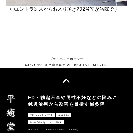
⑪エントランスからお入り頂き702号室が当院です。
プライバシーポリシー
Copyright © 平癒堂鍼灸 ALLRIGHTS RESERVED.
ED・勃起不全や男性不妊などの悩みに
鍼灸治療から改善を目指す鍼灸院
06-6829-7011
access
info@heiyudou.click
Mon~Fri
11:00~22:00(lo.21:00)