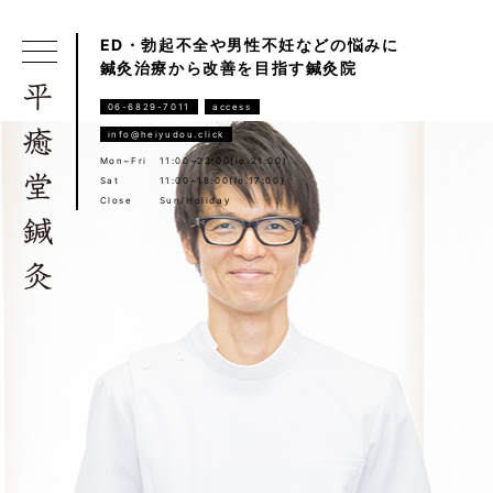
ED・勃起不全や男性不妊などの悩みに
鍼灸治療から改善を目指す鍼灸院
06-6829-7011
access
info@heiyudou.click
Mon~Fri
11:00~22:00(lo.21:00)
Sat
11:00~18:00(lo.17:00)
Close
Sun/Holiday