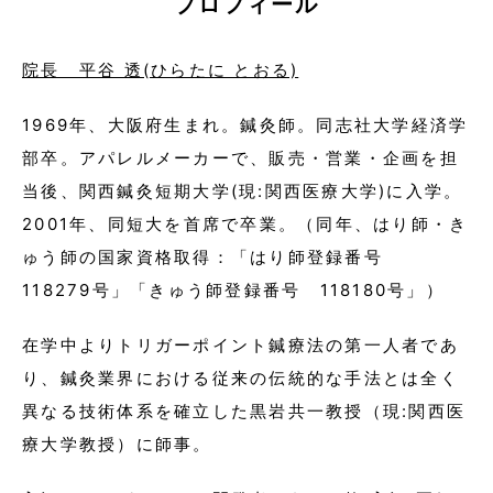
プロフィール
院長 平谷 透(ひらたに とおる)
1969年、大阪府生まれ。鍼灸師。同志社大学経済学
部卒。アパレルメーカーで、販売・営業・企画を担
当後、関西鍼灸短期大学(現:関西医療大学)に入学。
2001年、同短大を首席で卒業。（同年、はり師・き
ゅう師の国家資格取得：「はり師登録番号
118279号」「きゅう師登録番号 118180号」）
在学中よりトリガーポイント鍼療法の第一人者であ
り、鍼灸業界における従来の伝統的な手法とは全く
異なる技術体系を確立した黒岩共一教授（現:関西医
療大学教授）に師事。