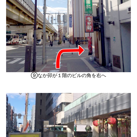
⑨なか卯が１階のビルの角を右へ