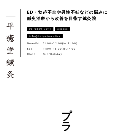
ED・勃起不全や男性不妊などの悩みに
鍼灸治療から改善を目指す鍼灸院
06-6829-7011
access
info@heiyudou.click
Mon~Fri
11:00~22:00(lo.21:00)
Sat
11:00~18:00(lo.17:00)
Close
Sun/Holiday