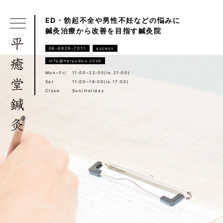
ED・勃起不全や男性不妊などの悩みに
鍼灸治療から改善を目指す鍼灸院
06-6829-7011
access
info@heiyudou.click
Mon~Fri
11:00~22:00(lo.21:00)
Sat
11:00~18:00(lo.17:00)
Close
Sun/Holiday