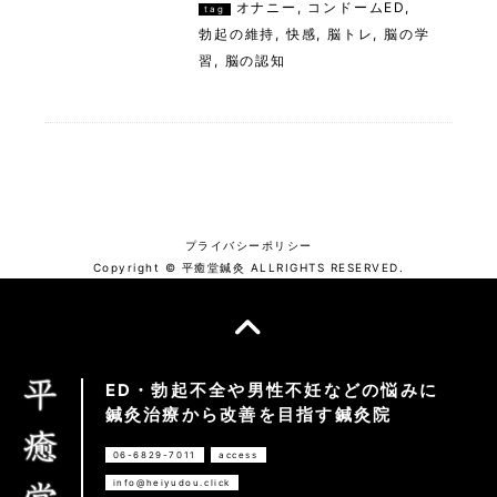
オナニー
,
コンドームED
,
tag
勃起の維持
,
快感
,
脳トレ
,
脳の学
習
,
脳の認知
プライバシーポリシー
Copyright © 平癒堂鍼灸 ALLRIGHTS RESERVED.
ED・勃起不全や男性不妊などの悩みに
鍼灸治療から改善を目指す鍼灸院
06-6829-7011
access
info@heiyudou.click