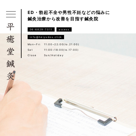
ED・勃起不全や男性不妊などの悩みに
鍼灸治療から改善を目指す鍼灸院
06-6829-7011
access
info@heiyudou.click
Mon~Fri
11:00~22:00(lo.21:00)
Sat
11:00~18:00(lo.17:00)
Close
Sun/Holiday