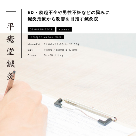
ED・勃起不全や男性不妊などの悩みに
鍼灸治療から改善を目指す鍼灸院
06-6829-7011
access
info@heiyudou.click
Mon~Fri
11:00~22:00(lo.21:00)
Sat
11:00~18:00(lo.17:00)
Close
Sun/Holiday