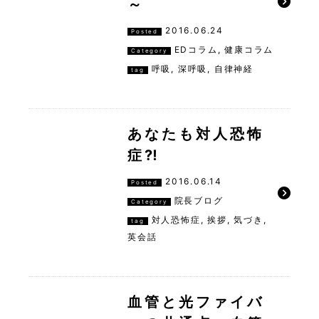
～
2016.06.24
Posted
EDコラム
,
健康コラム
Category
呼吸
,
深呼吸
,
自律神経
tag
あなたも対人恐怖
症⁈
2016.06.14
Posted
院長ブログ
Category
対人恐怖症
,
挨拶
,
気づき
,
tag
英会話
血管と光ファイバ