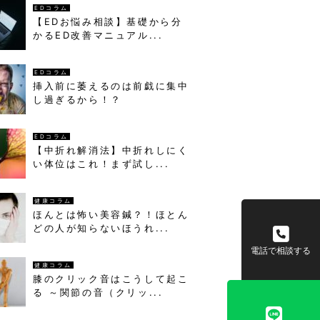
EDコラム
【EDお悩み相談】基礎から分
かるED改善マニュアル...
EDコラム
挿入前に萎えるのは前戯に集中
し過ぎるから！？
EDコラム
【中折れ解消法】中折れしにく
い体位はこれ！まず試し...
健康コラム
ほんとは怖い美容鍼？！ほとん
どの人が知らないほうれ...
電話で相談する
健康コラム
膝のクリック音はこうして起こ
る ～関節の音（クリッ...