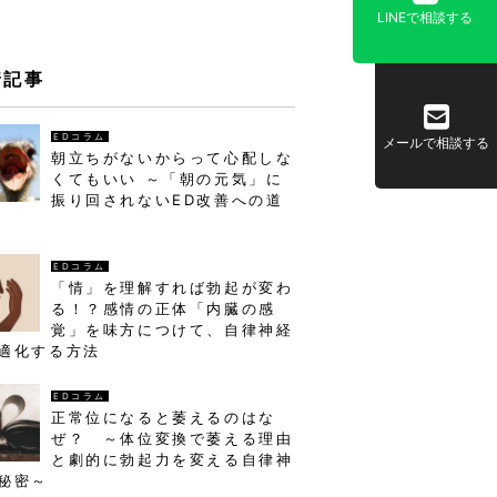
LINEで相談する
着記事
EDコラム
メールで相談する
朝立ちがないからって心配しな
くてもいい ～「朝の元気」に
振り回されないED改善への道
EDコラム
「情」を理解すれば勃起が変わ
る！？感情の正体「内臓の感
覚」を味方につけて、自律神経
適化する方法
EDコラム
正常位になると萎えるのはな
ぜ？ ～体位変換で萎える理由
と劇的に勃起力を変える自律神
秘密～