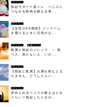
EDコラム
勃起サポート筋トレ ペニスに
つながる筋肉を鍛える骨...
EDコラム
【女性のED相談】コンドーム
を着けるときに元気がな...
,
EDコラム
健康コラム
飲酒と勃起のジレンマ ～ 勃
つ人、勃たない人、いか...
EDコラム
【勃起と飲酒】お酒を飲むと立
ちません。どうしたらい...
EDコラム
求められるペニスの硬さはどれ
ぐらい？勃起したときの...