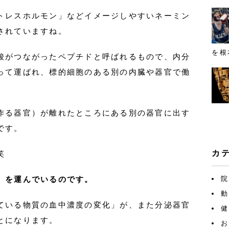
トレスホルモン」などイメージしやすいネーミン
されていますね。
を根
酸がつながったペプチドと呼ばれるもので、内分
って運ばれ、標的細胞のある別の内臓や器官で働
作る器官）が離れたところにある別の器官に出す
です。
カ
笑
」を運んでいるのです。
院
動
ている物質の血中濃度の変化」が、また分泌器官
健
とになります。
お