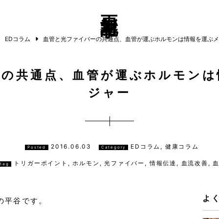
更新記事
EDコラム
血管と光ファイバーの共通点、血管が運ぶホルモンは情報を運ぶメ
ーの共通点、血管が運ぶホルモンは
ジャー
2016.06.03
EDコラム, 健康コラム
Posted
Category
トリガーポイント
,
ホルモン
,
光ファイバー
,
情報伝達
,
血流改善
,
tag
よ
の平谷です。