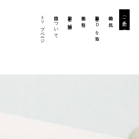
トップページ
当院について
勃起不全と鍼治療
施術と料金
勃起不全・EDを知る
施術の流れ
ご予約・ご相談