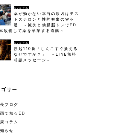
EDコラム
薬が効かない本当の原因はテス
トステロンと性的興奮のW不
足 ～鍼灸と勃起脳トレでED
本改善して薬を卒業する道筋～
EDコラム
勃起110番「ちんこすぐ萎える
なぜですか？」 ～LINE無料
相談メッセージ～
テゴリー
長ブログ
画で知るED
康コラム
知らせ