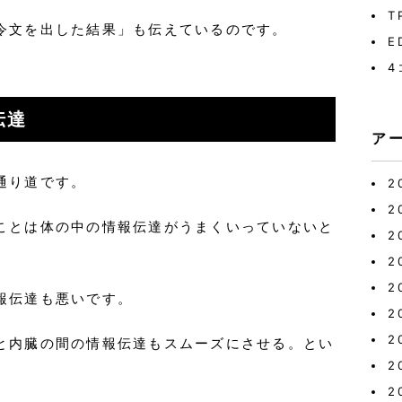
T
令文を出した結果」も伝えているのです。
E
4
伝達
ア
通り道です。
2
2
ことは体の中の情報伝達がうまくいっていないと
2
2
2
報伝達も悪いです。
2
2
と内臓の間の情報伝達もスムーズにさせる。とい
2
2