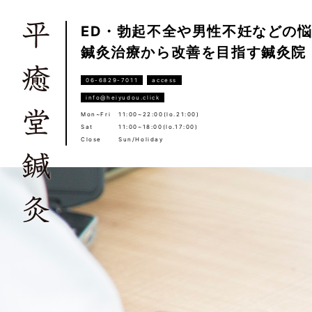
ED・勃起不全や男性不妊などの
鍼灸治療から改善を目指す鍼灸院
06-6829-7011
access
info@heiyudou.click
Mon~Fri
11:00~22:00(lo.21:00)
Sat
11:00~18:00(lo.17:00)
Close
Sun/Holiday