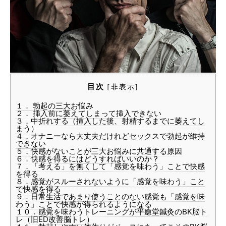
目次
[
非表示
]
１． 勃起の三大お悩み
２． 挿入前に萎えてしまって挿入できない
３．中折れする（挿入した後、射精するまでに萎えてし
まう）
４．オナニーなら大丈夫だけれどセックスで勃起が維持
できない
５．快感がないことが三大お悩みに共通する原因
６．快感を得るにはどうすればいいのか？
７．「考える」を無くして「感覚を味わう」ことで快感
を得る
８．感覚がスルーされないように「感覚を味わう」こと
で快感を得る
９．日常生活であまり使うことのない感覚も「感覚を味
わう」ことで快感が得られるようになる
１０．感覚を味わうトレーニングが平癒堂鍼灸のBK脳ト
レ（旧ED改善脳トレ）