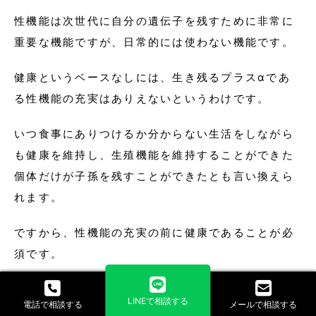
性機能は次世代に自分の遺伝子を残すために非常に
重要な機能ですが、日常的には使わない機能です。
健康というベースなしには、生き残るプラスαであ
る性機能の充実はありえないというわけです。
いつ食事にありつけるか分からない生活をしながら
も健康を維持し、生殖機能を維持することができた
個体だけが子孫を残すことができたとも言い換えら
れます。
ですから、性機能の充実の前に健康であることが必
須です。
さらに、生き残って子孫を残すためには、健康であ
LINEで相談する
電話で相談する
メールで相談する
るだけでは不十分です。