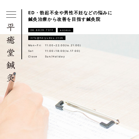
ED・勃起不全や男性不妊などの悩みに
鍼灸治療から改善を目指す鍼灸院
06-6829-7011
access
info@heiyudou.click
Mon~Fri
11:00~22:00(lo.21:00)
Sat
11:00~18:00(lo.17:00)
Close
Sun/Holiday