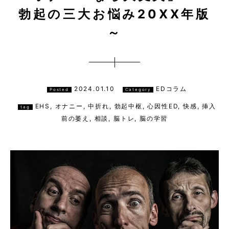
勃起の三大お悩み20XX年版
～
2024.01.10
EDコラム
Posted
Category
EHS
,
オナニー
,
中折れ
,
勃起中枢
,
心因性ED
,
快感
,
挿入
tag
前の萎え
,
相談
,
脳トレ
,
脳の学習