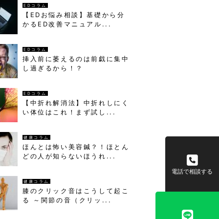
EDコラム
【EDお悩み相談】基礎から分
かるED改善マニュアル...
EDコラム
挿入前に萎えるのは前戯に集中
し過ぎるから！？
EDコラム
【中折れ解消法】中折れしにく
い体位はこれ！まず試し...
健康コラム
ほんとは怖い美容鍼？！ほとん
どの人が知らないほうれ...
電話で相談する
健康コラム
膝のクリック音はこうして起こ
る ～関節の音（クリッ...