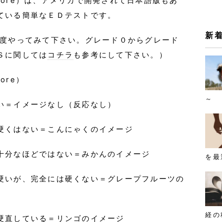
ss Score）は、アメリカで開発されて日本語版もあ
ている簡単なＥＤテストです。
新
一度やってみて下さい。グレード０からグレード
Ｓに関しては
コチラ
も参考にして下さい。）
core）
～
い＝イメージなし（反応なし）
硬くはない＝こんにゃくのイメージ
十分なほどではない＝みかんのイメージ
を最
硬いが、完全には硬くない＝グレープフルーツの
経の
硬直している＝リンゴのイメージ