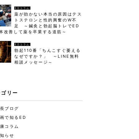
EDコラム
薬が効かない本当の原因はテス
トステロンと性的興奮のW不
足 ～鍼灸と勃起脳トレでED
本改善して薬を卒業する道筋～
EDコラム
勃起110番「ちんこすぐ萎える
なぜですか？」 ～LINE無料
相談メッセージ～
テゴリー
長ブログ
画で知るED
康コラム
知らせ