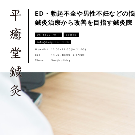
ED・勃起不全や男性不妊などの
鍼灸治療から改善を目指す鍼灸院
06-6829-7011
access
info@heiyudou.click
Mon~Fri
11:00~22:00(lo.21:00)
Sat
11:00~18:00(lo.17:00)
Close
Sun/Holiday