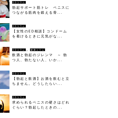
EDコラム
勃起サポート筋トレ ペニスに
つながる筋肉を鍛える骨...
EDコラム
【女性のED相談】コンドーム
を着けるときに元気がな...
,
EDコラム
健康コラム
飲酒と勃起のジレンマ ～ 勃
つ人、勃たない人、いか...
EDコラム
【勃起と飲酒】お酒を飲むと立
ちません。どうしたらい...
EDコラム
求められるペニスの硬さはどれ
ぐらい？勃起したときの...