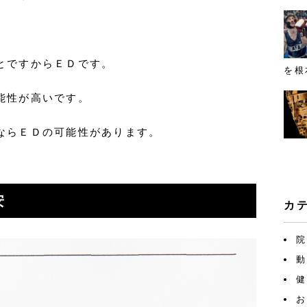
とですからＥＤです。
を根
能性が高いです。
ならＥＤの可能性があります。
安
カ
院
動
健
お