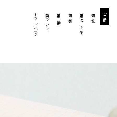
トップページ
当院について
勃起不全と鍼治療
施術と料金
勃起不全・EDを知る
施術の流れ
ご予約・ご相談