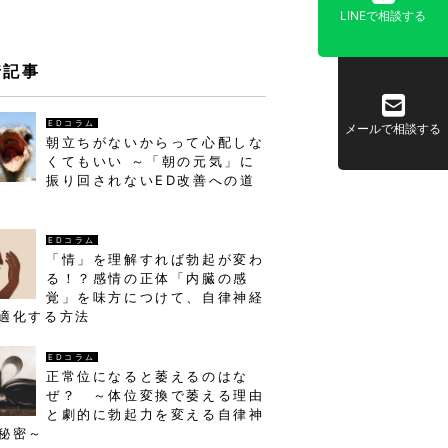
LINEで相談する
着記事
EDコラム
メールで相談する
朝立ちがないからって心配しな
くてもいい ～「朝の元気」に
振り回されないED改善への道
EDコラム
「情」を理解すれば勃起が変わ
る！？感情の正体「内臓の感
覚」を味方につけて、自律神経
適化する方法
EDコラム
正常位になると萎えるのはな
ぜ？ ～体位変換で萎える理由
と劇的に勃起力を変える自律神
秘密～