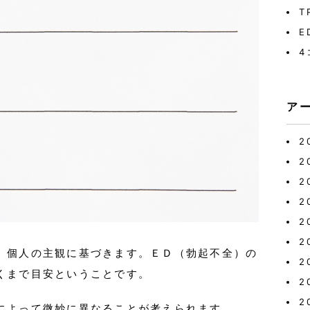
T
E
4
ア
2
2
2
2
2
2
、個人の主観に基づきます。ＥＤ（勃起不全）の
2
くまで目安ということです。
2
2
によって微妙に異なることが考えられます。