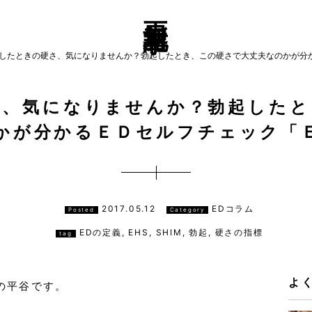
更新記事
したときの硬さ、気になりませんか？勃起したとき、この硬さで大丈夫なのかが分
さ、気になりませんか？勃起したと
かが分かるＥＤセルフチェック「
2017.05.12
EDコラム
Posted
Category
EDの定義
,
EHS
,
SHIM
,
勃起
,
硬さの指標
tag
よ
の平谷です。