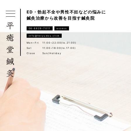
ED・勃起不全や男性不妊などの悩みに
鍼灸治療から改善を目指す鍼灸院
06-6829-7011
access
info@heiyudou.click
Mon~Fri
11:00~22:00(lo.21:00)
Sat
11:00~18:00(lo.17:00)
Close
Sun/Holiday