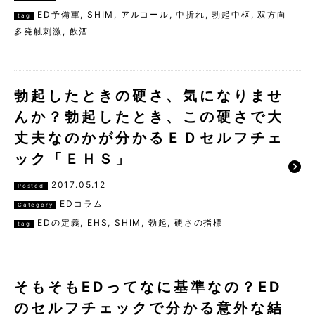
ED予備軍
,
SHIM
,
アルコール
,
中折れ
,
勃起中枢
,
双方向
tag
多発触刺激
,
飲酒
勃起したときの硬さ、気になりませ
んか？勃起したとき、この硬さで大
丈夫なのかが分かるＥＤセルフチェ
ック「ＥＨＳ」
2017.05.12
Posted
EDコラム
Category
EDの定義
,
EHS
,
SHIM
,
勃起
,
硬さの指標
tag
そもそもEDってなに基準なの？ED
のセルフチェックで分かる意外な結