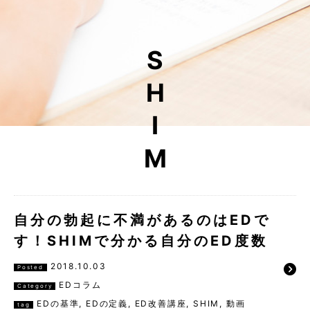
SHIM
自分の勃起に不満があるのはEDで
す！SHIMで分かる自分のED度数
2018.10.03
Posted
EDコラム
Category
EDの基準
,
EDの定義
,
ED改善講座
,
SHIM
,
動画
tag