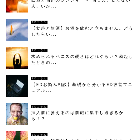
飲酒と勃起のジレンマ ～ 勃つ人、勃たない
人、いか...
EDコラム
【勃起と飲酒】お酒を飲むと立ちません。どう
したらい...
EDコラム
求められるペニスの硬さはどれぐらい？勃起し
たときの...
EDコラム
【EDお悩み相談】基礎から分かるED改善マニ
ュアル...
EDコラム
挿入前に萎えるのは前戯に集中し過ぎるか
ら！？
EDコラム