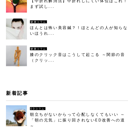
【中折れ解消法】中折れしにくい体位はこれ！
まず試し...
健康コラム
ほんとは怖い美容鍼？！ほとんどの人が知らな
いほうれ...
健康コラム
膝のクリック音はこうして起こる ～関節の音
（クリッ...
新着記事
EDコラム
朝立ちがないからって心配しなくてもいい ～
「朝の元気」に振り回されないED改善への道
～