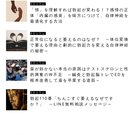
EDコラム
「情」を理解すれば勃起が変わる！？感情の正
体「内臓の感覚」を味方につけて、自律神経を
最適化する方法
EDコラム
正常位になると萎えるのはなぜ？ ～体位変換
で萎える理由と劇的に勃起力を変える自律神経
の秘密～
EDコラム
薬が効かない本当の原因はテストステロンと性
的興奮のW不足 ～鍼灸と勃起脳トレでEDを
根本改善して薬を卒業する道筋～
EDコラム
勃起110番「ちんこすぐ萎えるなぜです
か？」 ～LINE無料相談メッセージ～