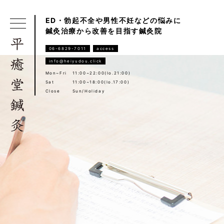
ED・勃起不全や男性不妊などの悩みに
鍼灸治療から改善を目指す鍼灸院
06-6829-7011
access
info@heiyudou.click
Mon~Fri
11:00~22:00(lo.21:00)
Sat
11:00~18:00(lo.17:00)
Close
Sun/Holiday