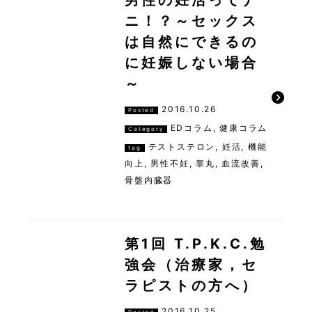
男性の妊活ってナ
ニ！？～セックス
は自然にできるの
に妊娠しない場合
～
2016.10.26
Posted
EDコラム
,
健康コラム
Category
テストステロン
,
妊活
,
機能
tag
向上
,
男性不妊
,
睾丸
,
血流改善
,
骨盤内臓器
第1回 T.P.K.C.勉
強会（治療家，セ
ラピストの方へ）
2016.10.25