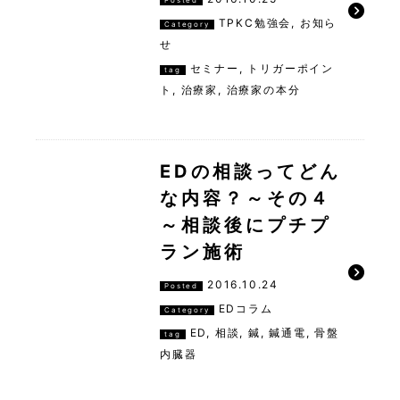
Posted
TPKC勉強会
,
お知ら
Category
せ
セミナー
,
トリガーポイン
tag
ト
,
治療家
,
治療家の本分
EDの相談ってどん
な内容？～その４
～相談後にプチプ
ラン施術
2016.10.24
Posted
EDコラム
Category
ED
,
相談
,
鍼
,
鍼通電
,
骨盤
tag
内臓器