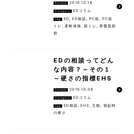
2016.10.18
Posted
EDコラム
Category
ED
,
ED相談
,
PC筋
,
PC筋
tag
トレ
,
柔軟体操
,
筋トレ
,
骨盤底筋
群
EDの相談ってどん
な内容？～その１
～硬さの指標EHS
2016.10.08
Posted
EDコラム
Category
ED相談
,
EHS
,
主観
,
勃起時
tag
の硬さ