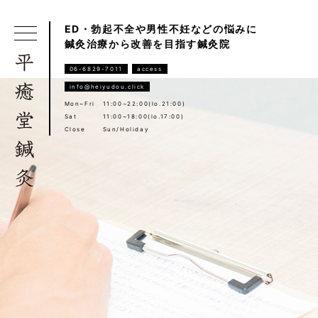
ED・勃起不全や男性不妊などの悩みに
鍼灸治療から改善を目指す鍼灸院
06-6829-7011
access
info@heiyudou.click
Mon~Fri
11:00~22:00(lo.21:00)
Sat
11:00~18:00(lo.17:00)
Close
Sun/Holiday