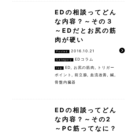
EDの相談ってどん
な内容？～その３
～EDだとお尻の筋
肉が硬い
2016.10.21
Posted
EDコラム
Category
ED
,
お尻の筋肉
,
トリガー
tag
ポイント
,
前立腺
,
血流改善
,
鍼
,
骨盤内臓器
EDの相談ってどん
な内容？～その2
～PC筋ってなに？