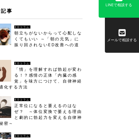
LINEで相談する
着記事
EDコラム
朝立ちがないからって心配しな
くてもいい ～「朝の元気」に
メールで相談する
振り回されないED改善への道
EDコラム
「情」を理解すれば勃起が変わ
る！？感情の正体「内臓の感
覚」を味方につけて、自律神経
適化する方法
EDコラム
正常位になると萎えるのはな
ぜ？ ～体位変換で萎える理由
と劇的に勃起力を変える自律神
秘密～
EDコラム