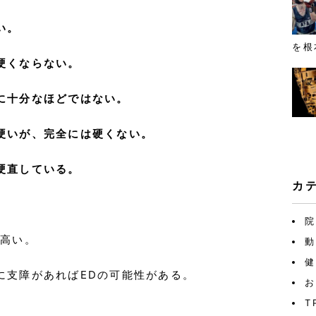
い。
を根
硬くならない。
に十分なほどではない。
硬いが、完全には硬くない。
硬直している。
カ
院
が高い。
動
健
に支障があればEDの可能性がある。
お
T