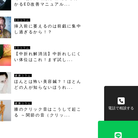
かるED改善マニュアル...
EDコラム
挿入前に萎えるのは前戯に集中
し過ぎるから！？
EDコラム
【中折れ解消法】中折れしにく
い体位はこれ！まず試し...
健康コラム
ほんとは怖い美容鍼？！ほとん
どの人が知らないほうれ...
健康コラム
電話で相談する
膝のクリック音はこうして起こ
る ～関節の音（クリッ...