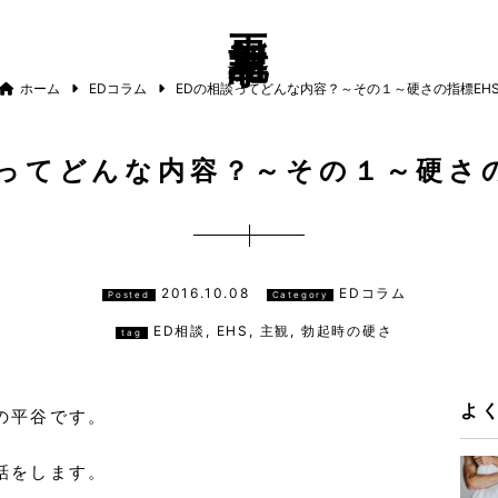
更新記事
ホーム
EDコラム
EDの相談ってどんな内容？～その１～硬さの指標EH
談ってどんな内容？～その１～硬さの
2016.10.08
EDコラム
Posted
Category
ED相談
,
EHS
,
主観
,
勃起時の硬さ
tag
よ
の平谷です。
話をします。