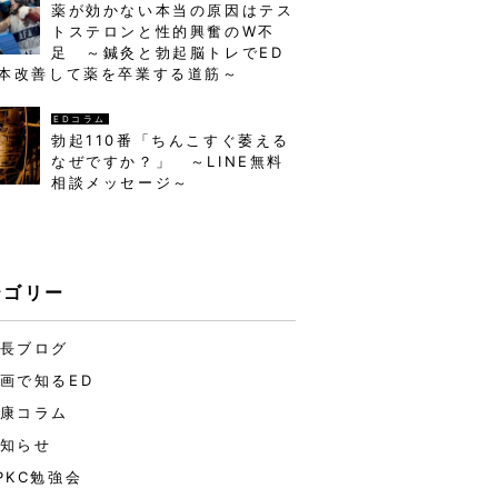
薬が効かない本当の原因はテス
トステロンと性的興奮のW不
足 ～鍼灸と勃起脳トレでED
本改善して薬を卒業する道筋～
EDコラム
勃起110番「ちんこすぐ萎える
なぜですか？」 ～LINE無料
相談メッセージ～
テゴリー
長ブログ
画で知るED
康コラム
知らせ
PKC勉強会