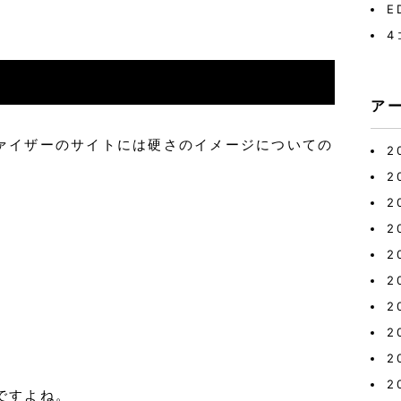
E
4
ア
ァイザーのサイトには硬さのイメージについての
2
2
2
2
2
2
2
2
2
2
ですよね。