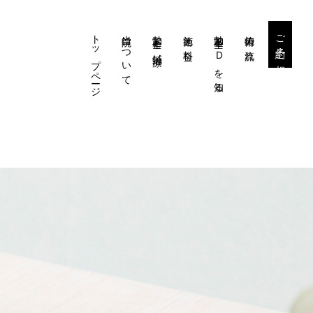
トップページ
当院について
勃起不全と鍼治療
施術と料金
勃起不全・EDを知る
施術の流れ
ご予約・ご相談