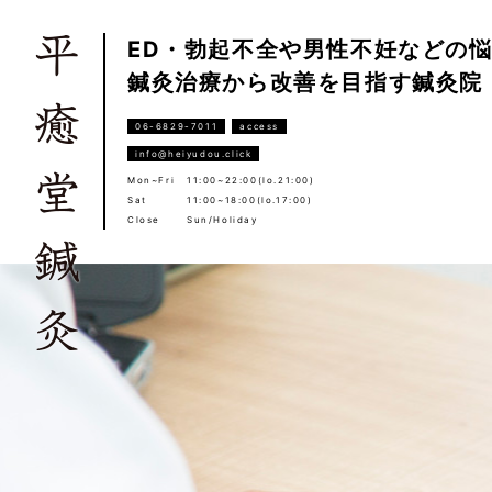
ED・勃起不全や男性不妊などの
鍼灸治療から改善を目指す鍼灸院
06-6829-7011
access
info@heiyudou.click
Mon~Fri
11:00~22:00(lo.21:00)
Sat
11:00~18:00(lo.17:00)
Close
Sun/Holiday