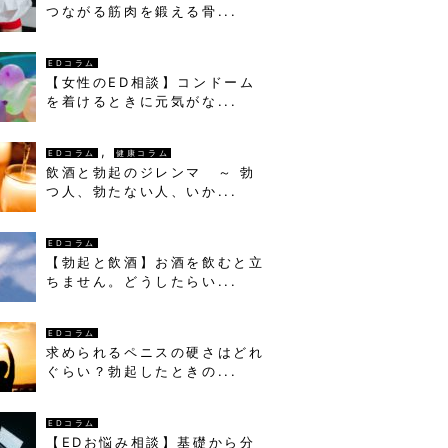
つながる筋肉を鍛える骨...
EDコラム
【女性のED相談】コンドーム
を着けるときに元気がな...
,
EDコラム
健康コラム
飲酒と勃起のジレンマ ～ 勃
つ人、勃たない人、いか...
EDコラム
【勃起と飲酒】お酒を飲むと立
ちません。どうしたらい...
EDコラム
求められるペニスの硬さはどれ
ぐらい？勃起したときの...
EDコラム
【EDお悩み相談】基礎から分