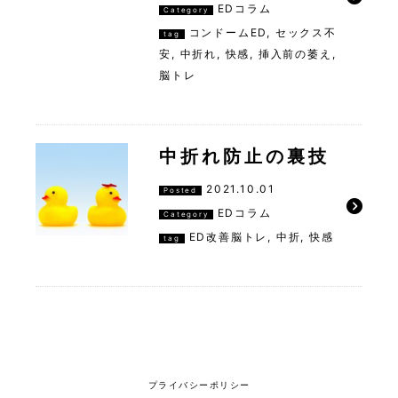
EDコラム
Category
コンドームED
,
セックス不
tag
安
,
中折れ
,
快感
,
挿入前の萎え
,
脳トレ
中折れ防止の裏技
2021.10.01
Posted
EDコラム
Category
ED改善脳トレ
,
中折
,
快感
tag
プライバシーポリシー