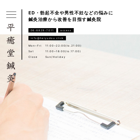
ED・勃起不全や男性不妊などの悩みに
鍼灸治療から改善を目指す鍼灸院
06-6829-7011
access
info@heiyudou.click
Mon~Fri
11:00~22:00(lo.21:00)
Sat
11:00~18:00(lo.17:00)
Close
Sun/Holiday