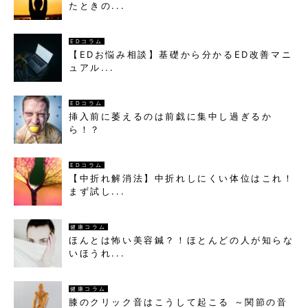
たときの...
EDコラム
【EDお悩み相談】基礎から分かるED改善マニ
ュアル...
EDコラム
挿入前に萎えるのは前戯に集中し過ぎるか
ら！？
EDコラム
【中折れ解消法】中折れしにくい体位はこれ！
まず試し...
健康コラム
ほんとは怖い美容鍼？！ほとんどの人が知らな
いほうれ...
健康コラム
膝のクリック音はこうして起こる ～関節の音