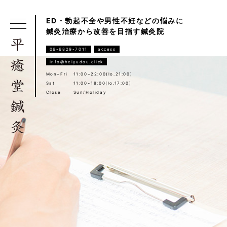
ED・勃起不全や男性不妊などの悩みに
鍼灸治療から改善を目指す鍼灸院
06-6829-7011
access
info@heiyudou.click
Mon~Fri
11:00~22:00(lo.21:00)
Sat
11:00~18:00(lo.17:00)
Close
Sun/Holiday