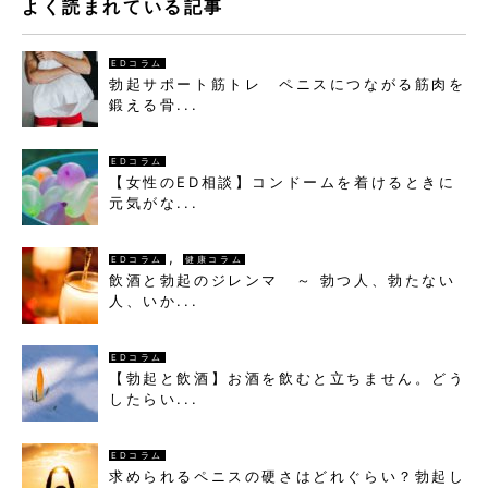
よく読まれている記事
EDコラム
勃起サポート筋トレ ペニスにつながる筋肉を
鍛える骨...
EDコラム
【女性のED相談】コンドームを着けるときに
元気がな...
,
EDコラム
健康コラム
飲酒と勃起のジレンマ ～ 勃つ人、勃たない
人、いか...
EDコラム
【勃起と飲酒】お酒を飲むと立ちません。どう
したらい...
EDコラム
求められるペニスの硬さはどれぐらい？勃起し