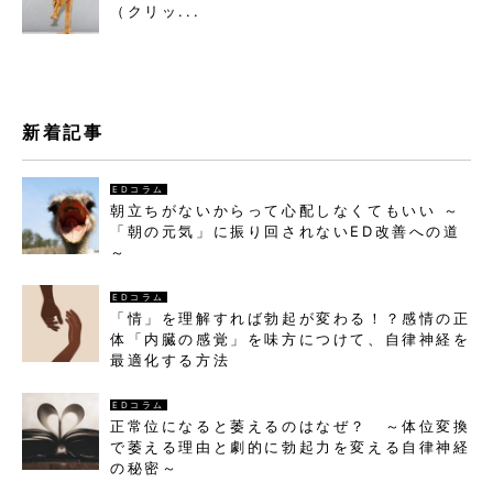
（クリッ...
新着記事
EDコラム
朝立ちがないからって心配しなくてもいい ～
「朝の元気」に振り回されないED改善への道
～
EDコラム
「情」を理解すれば勃起が変わる！？感情の正
体「内臓の感覚」を味方につけて、自律神経を
最適化する方法
EDコラム
正常位になると萎えるのはなぜ？ ～体位変換
で萎える理由と劇的に勃起力を変える自律神経
の秘密～