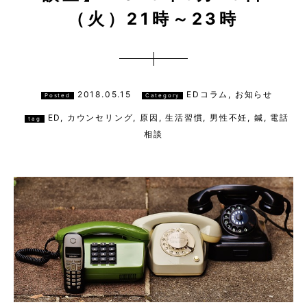
（火）21時～23時
2018.05.15
EDコラム, お知らせ
Posted
Category
ED
,
カウンセリング
,
原因
,
生活習慣
,
男性不妊
,
鍼
,
電話
tag
相談