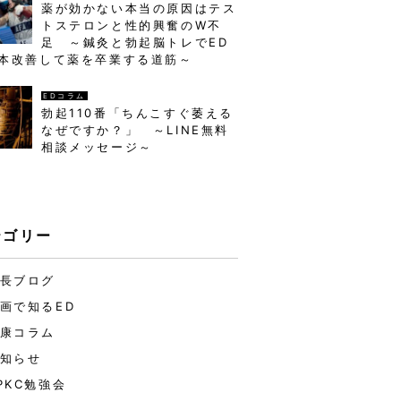
薬が効かない本当の原因はテス
トステロンと性的興奮のW不
足 ～鍼灸と勃起脳トレでED
本改善して薬を卒業する道筋～
EDコラム
勃起110番「ちんこすぐ萎える
なぜですか？」 ～LINE無料
相談メッセージ～
テゴリー
長ブログ
画で知るED
康コラム
知らせ
PKC勉強会