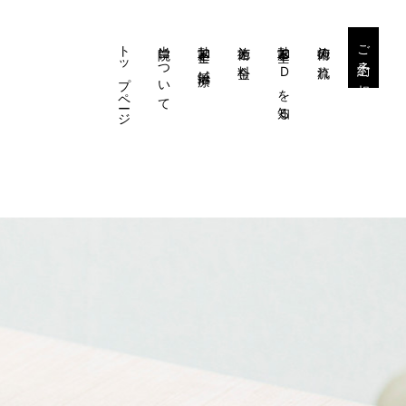
トップページ
当院について
勃起不全と鍼治療
施術と料金
勃起不全・EDを知る
施術の流れ
ご予約・ご相談