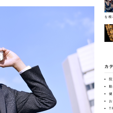
を根
カ
院
動
健
お
T