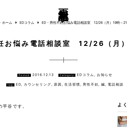
更新記事
ホーム
EDコラム
ED・男性不妊お悩み電話相談室 12/26（月）19時～2
妊お悩み電話相談室 12/26（月）
2016.12.13
EDコラム, お知らせ
Posted
Category
ED
,
カウンセリング
,
原因
,
生活習慣
,
男性不妊
,
鍼
,
電話相談
tag
よ
の平谷です。