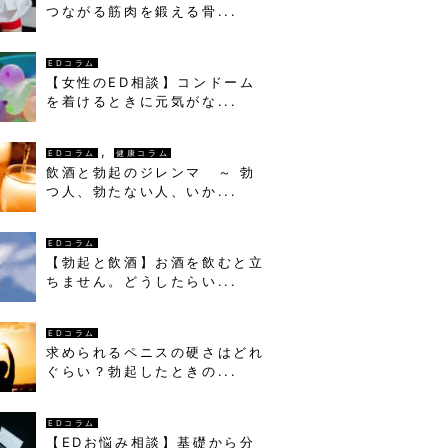
つながる筋肉を鍛える骨...
EDコラム
【女性のED相談】コンドーム
を着けるときに元気がな...
,
EDコラム
健康コラム
飲酒と勃起のジレンマ ～ 勃
つ人、勃たない人、いか...
EDコラム
【勃起と飲酒】お酒を飲むと立
ちません。どうしたらい...
EDコラム
求められるペニスの硬さはどれ
ぐらい？勃起したときの...
EDコラム
【EDお悩み相談】基礎から分