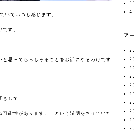
E
4
していていつも感じます。
ワです。
ア
2
いと思ってらっしゃることをお話になるわけ
です
2
2
2
2
2
聞きして、
2
2
る可能性があります。」
という説明をさせていた
2
2