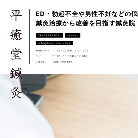
ED・勃起不全や男性不妊などの
鍼灸治療から改善を目指す鍼灸院
06-6829-7011
access
info@heiyudou.click
Mon~Fri
11:00~22:00(lo.21:00)
Sat
11:00~18:00(lo.17:00)
Close
Sun/Holiday