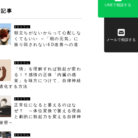
LINEで相談する
着記事
EDコラム
朝立ちがないからって心配しな
くてもいい ～「朝の元気」に
メールで相談する
振り回されないED改善への道
EDコラム
「情」を理解すれば勃起が変わ
る！？感情の正体「内臓の感
覚」を味方につけて、自律神経
適化する方法
EDコラム
正常位になると萎えるのはな
ぜ？ ～体位変換で萎える理由
と劇的に勃起力を変える自律神
秘密～
EDコラム