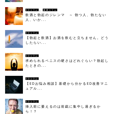
,
EDコラム
健康コラム
飲酒と勃起のジレンマ ～ 勃つ人、勃たない
人、いか...
EDコラム
【勃起と飲酒】お酒を飲むと立ちません。どう
したらい...
EDコラム
求められるペニスの硬さはどれぐらい？勃起し
たときの...
EDコラム
【EDお悩み相談】基礎から分かるED改善マニ
ュアル...
EDコラム
挿入前に萎えるのは前戯に集中し過ぎるか
ら！？