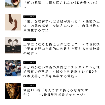
「朝の元気」に振り回されないED改善への道
～
EDコラム
「情」を理解すれば勃起が変わる！？感情の正
体「内臓の感覚」を味方につけて、自律神経を
最適化する方法
EDコラム
正常位になると萎えるのはなぜ？ ～体位変換
で萎える理由と劇的に勃起力を変える自律神経
の秘密～
EDコラム
薬が効かない本当の原因はテストステロンと性
的興奮のW不足 ～鍼灸と勃起脳トレでEDを
根本改善して薬を卒業する道筋～
EDコラム
勃起110番「ちんこすぐ萎えるなぜです
か？」 ～LINE無料相談メッセージ～