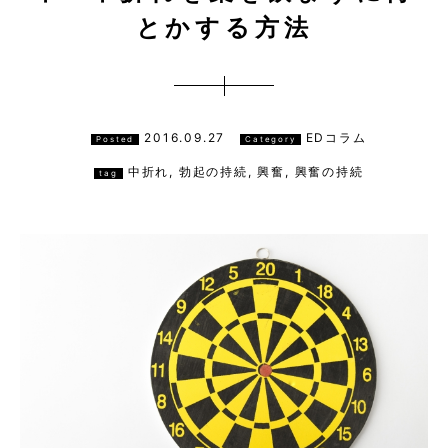
とかする方法
2016.09.27
EDコラム
Posted
Category
中折れ
,
勃起の持続
,
興奮
,
興奮の持続
tag