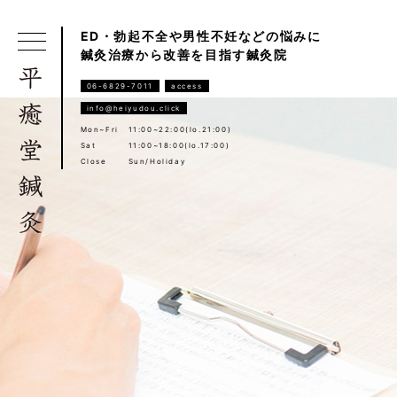
ED・勃起不全や男性不妊などの悩みに
鍼灸治療から改善を目指す鍼灸院
06-6829-7011
access
info@heiyudou.click
Mon~Fri
11:00~22:00(lo.21:00)
Sat
11:00~18:00(lo.17:00)
Close
Sun/Holiday