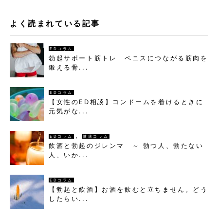
よく読まれている記事
EDコラム
勃起サポート筋トレ ペニスにつながる筋肉を
鍛える骨...
EDコラム
【女性のED相談】コンドームを着けるときに
元気がな...
,
EDコラム
健康コラム
飲酒と勃起のジレンマ ～ 勃つ人、勃たない
人、いか...
EDコラム
【勃起と飲酒】お酒を飲むと立ちません。どう
したらい...