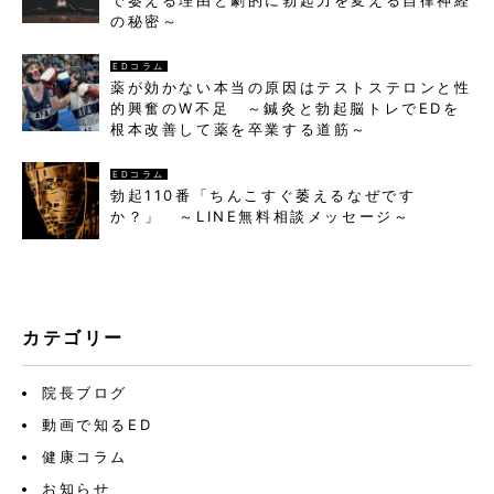
の秘密～
EDコラム
薬が効かない本当の原因はテストステロンと性
的興奮のW不足 ～鍼灸と勃起脳トレでEDを
根本改善して薬を卒業する道筋～
EDコラム
勃起110番「ちんこすぐ萎えるなぜです
か？」 ～LINE無料相談メッセージ～
カテゴリー
院長ブログ
動画で知るED
健康コラム
お知らせ