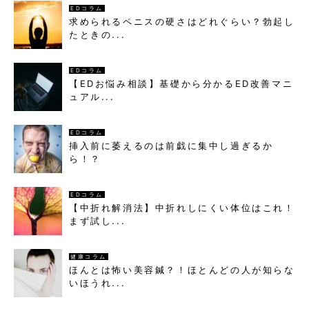
EDコラム
求められるペニスの硬さはどれぐらい？勃起し
たときの...
EDコラム
【EDお悩み相談】基礎から分かるED改善マニ
ュアル...
EDコラム
挿入前に萎えるのは前戯に集中し過ぎるか
ら！？
EDコラム
【中折れ解消法】中折れしにくい体位はこれ！
まず試し...
健康コラム
ほんとは怖い美容鍼？！ほとんどの人が知らな
いほうれ...