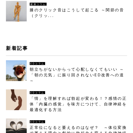
健康コラム
膝のクリック音はこうして起こる ～関節の音
（クリッ...
新着記事
EDコラム
朝立ちがないからって心配しなくてもいい ～
「朝の元気」に振り回されないED改善への道
～
EDコラム
「情」を理解すれば勃起が変わる！？感情の正
体「内臓の感覚」を味方につけて、自律神経を
最適化する方法
EDコラム
正常位になると萎えるのはなぜ？ ～体位変換
で萎える理由と劇的に勃起力を変える自律神経