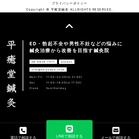
プライバシーポリシー
Copyright © 平癒堂鍼灸 ALLRIGHTS RESERVED.
ED・勃起不全や男性不妊などの悩みに
鍼灸治療から改善を目指す鍼灸院
06-6829-7011
access
info@heiyudou.click
Mon~Fri
11:00~22:00(lo.21:00)
Sat
11:00~18:00(lo.17:00)
Close
Sun/Holiday
LINEで相談する
電話で相談する
メールで相談する