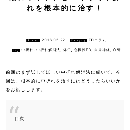
れを根本的に治す！
2018.05.22
EDコラム
Posted
Category
中折れ
,
中折れ解消法
,
体位
,
心因性ED
,
自律神経
,
血管
tag
前回のまず試してほしい
中折れ解消法
に続いて、今
回は、根本的に中折れを治すにはどうしたらいいか
をお話しします。
目次