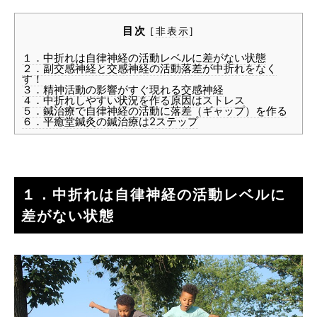
目次
[
非表示
]
１．中折れは自律神経の活動レベルに差がない状態
２．副交感神経と交感神経の活動落差が中折れをなく
す！
３．精神活動の影響がすぐ現れる交感神経
４．中折れしやすい状況を作る原因はストレス
５．鍼治療で自律神経の活動に落差（ギャップ）を作る
６．平癒堂鍼灸の鍼治療は2ステップ
１．中折れは自律神経の活動レベルに
差がない状態