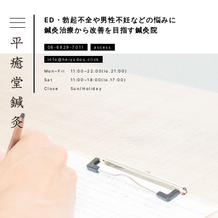
ED・勃起不全や男性不妊などの悩みに
鍼灸治療から改善を目指す鍼灸院
06-6829-7011
access
info@heiyudou.click
Mon~Fri
11:00~22:00(lo.21:00)
Sat
11:00~18:00(lo.17:00)
Close
Sun/Holiday