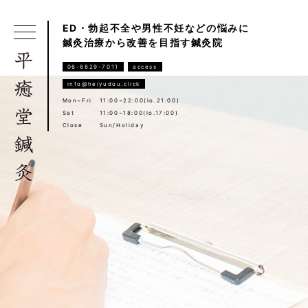
ED・勃起不全や男性不妊などの悩みに
鍼灸治療から改善を目指す鍼灸院
06-6829-7011
access
info@heiyudou.click
Mon~Fri
11:00~22:00(lo.21:00)
Sat
11:00~18:00(lo.17:00)
Close
Sun/Holiday