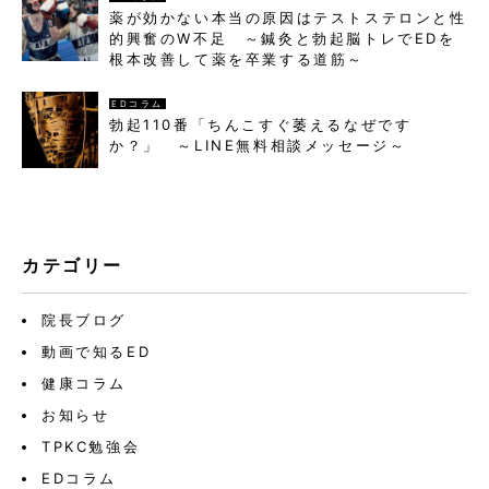
薬が効かない本当の原因はテストステロンと性
的興奮のW不足 ～鍼灸と勃起脳トレでEDを
根本改善して薬を卒業する道筋～
EDコラム
勃起110番「ちんこすぐ萎えるなぜです
か？」 ～LINE無料相談メッセージ～
カテゴリー
院長ブログ
動画で知るED
健康コラム
お知らせ
TPKC勉強会
EDコラム