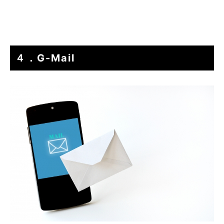
４．G-Mail