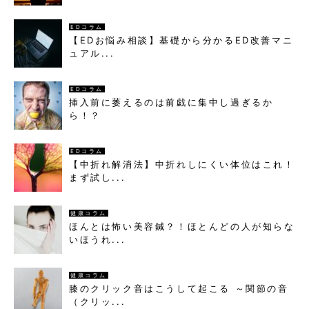
EDコラム
【EDお悩み相談】基礎から分かるED改善マニ
ュアル...
EDコラム
挿入前に萎えるのは前戯に集中し過ぎるか
ら！？
EDコラム
【中折れ解消法】中折れしにくい体位はこれ！
まず試し...
健康コラム
ほんとは怖い美容鍼？！ほとんどの人が知らな
いほうれ...
健康コラム
膝のクリック音はこうして起こる ～関節の音
（クリッ...