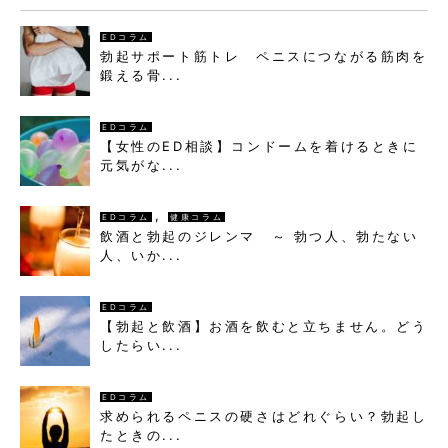
EDコラム
勃起サポート筋トレ ペニスにつながる筋肉を
鍛える骨...
EDコラム
【女性のED相談】コンドームを着けるときに
元気がな...
,
EDコラム
健康コラム
飲酒と勃起のジレンマ ～ 勃つ人、勃たない
人、いか...
EDコラム
【勃起と飲酒】お酒を飲むと立ちません。どう
したらい...
EDコラム
求められるペニスの硬さはどれぐらい？勃起し
たときの...