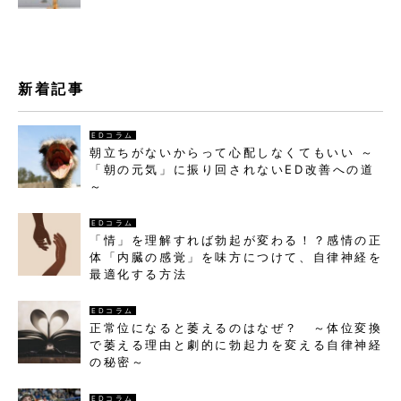
新着記事
EDコラム
朝立ちがないからって心配しなくてもいい ～
「朝の元気」に振り回されないED改善への道
～
EDコラム
「情」を理解すれば勃起が変わる！？感情の正
体「内臓の感覚」を味方につけて、自律神経を
最適化する方法
EDコラム
正常位になると萎えるのはなぜ？ ～体位変換
で萎える理由と劇的に勃起力を変える自律神経
の秘密～
EDコラム