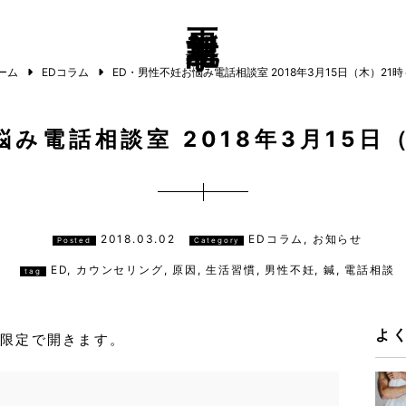
更新記事
ーム
EDコラム
ED・男性不妊お悩み電話相談室 2018年3月15日（木）21時
み電話相談室 2018年3月15日
2018.03.02
EDコラム, お知らせ
Posted
Category
ED
,
カウンセリング
,
原因
,
生活習慣
,
男性不妊
,
鍼
,
電話相談
tag
よ
間限定で開きます。