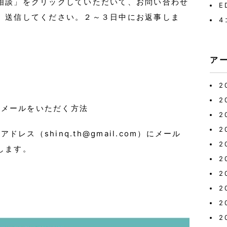
相談」をクリックしていただいて、お問い合わせ
E
、送信してください。２～３日中にお返事しま
4
ア
2
2
lにメールをいただく方法
2
2
ドレス（shinq.th@gmail.com）にメール
2
します。
2
2
2
2
2