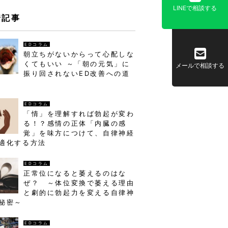
LINEで相談する
着記事
EDコラム
朝立ちがないからって心配しな
くてもいい ～「朝の元気」に
メールで相談する
振り回されないED改善への道
EDコラム
「情」を理解すれば勃起が変わ
る！？感情の正体「内臓の感
覚」を味方につけて、自律神経
適化する方法
EDコラム
正常位になると萎えるのはな
ぜ？ ～体位変換で萎える理由
と劇的に勃起力を変える自律神
秘密～
EDコラム