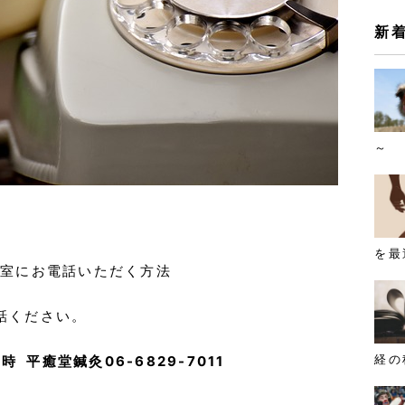
新
～
を最
談室にお電話いただく方法
話ください。
経の
時 平癒堂鍼灸06-6829-7011