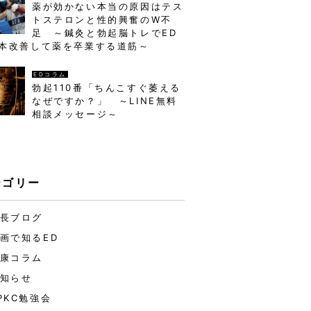
薬が効かない本当の原因はテス
トステロンと性的興奮のW不
足 ～鍼灸と勃起脳トレでED
本改善して薬を卒業する道筋～
EDコラム
勃起110番「ちんこすぐ萎える
なぜですか？」 ～LINE無料
相談メッセージ～
テゴリー
長ブログ
画で知るED
康コラム
知らせ
PKC勉強会