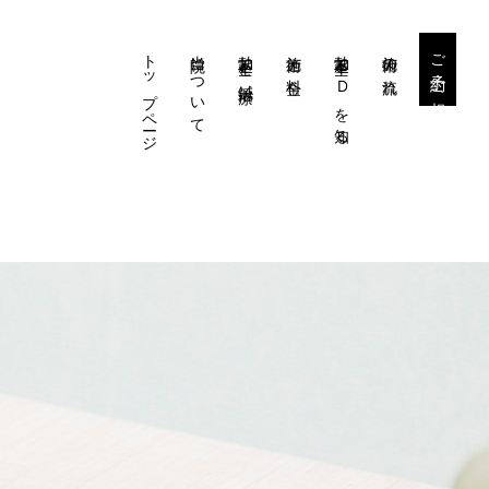
トップページ
当院について
勃起不全と鍼治療
施術と料金
勃起不全・EDを知る
施術の流れ
ご予約・ご相談