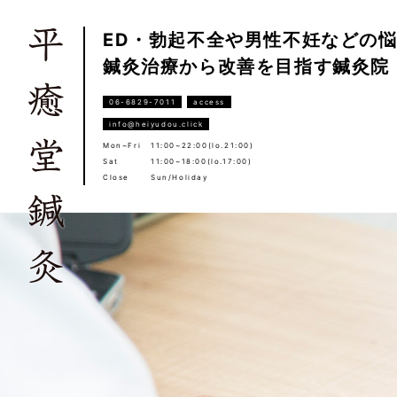
ED・勃起不全や男性不妊などの
鍼灸治療から改善を目指す鍼灸院
06-6829-7011
access
info@heiyudou.click
Mon~Fri
11:00~22:00(lo.21:00)
Sat
11:00~18:00(lo.17:00)
Close
Sun/Holiday