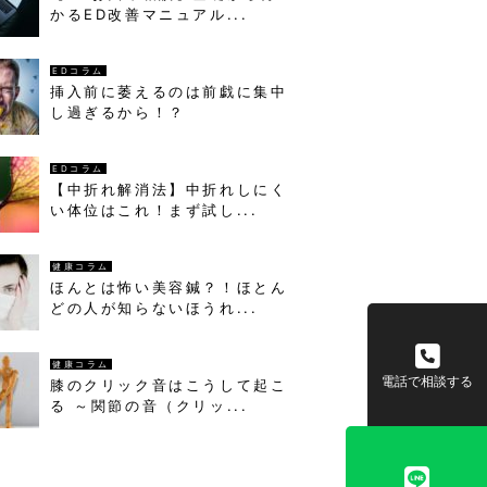
かるED改善マニュアル...
EDコラム
挿入前に萎えるのは前戯に集中
し過ぎるから！？
EDコラム
【中折れ解消法】中折れしにく
い体位はこれ！まず試し...
健康コラム
ほんとは怖い美容鍼？！ほとん
どの人が知らないほうれ...
健康コラム
電話で相談する
膝のクリック音はこうして起こ
る ～関節の音（クリッ...