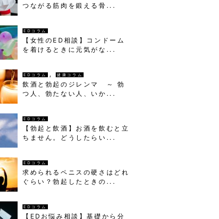
つながる筋肉を鍛える骨...
EDコラム
【女性のED相談】コンドーム
を着けるときに元気がな...
,
EDコラム
健康コラム
飲酒と勃起のジレンマ ～ 勃
つ人、勃たない人、いか...
EDコラム
【勃起と飲酒】お酒を飲むと立
ちません。どうしたらい...
EDコラム
求められるペニスの硬さはどれ
ぐらい？勃起したときの...
EDコラム
【EDお悩み相談】基礎から分