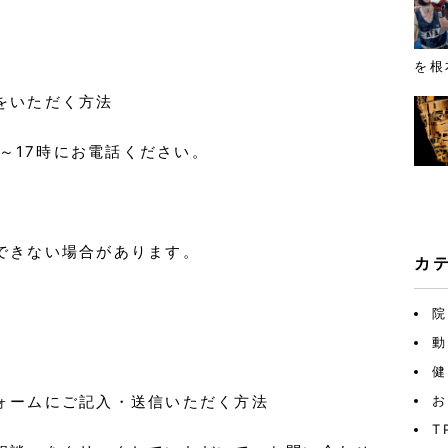
を根
をいただく方法
時～17時にお電話ください。
できない場合があります。
カ
院
動
健
ォームにご記入・送信いただく方法
お
T