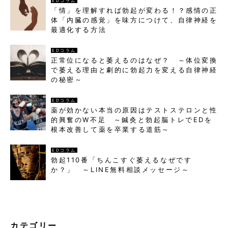
EDコラム
「情」を理解すれば勃起が変わる！？感情の正
体「内臓の感覚」を味方につけて、自律神経を
最適化する方法
EDコラム
正常位になると萎えるのはなぜ？ ～体位変換
で萎える理由と劇的に勃起力を変える自律神経
の秘密～
EDコラム
薬が効かない本当の原因はテストステロンと性
的興奮のW不足 ～鍼灸と勃起脳トレでEDを
根本改善して薬を卒業する道筋～
EDコラム
勃起110番「ちんこすぐ萎えるなぜです
か？」 ～LINE無料相談メッセージ～
カテゴリー