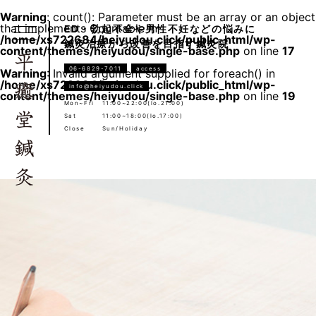
Warning
: count(): Parameter must be an array or an object
that implements Countable in
ED・勃起不全や男性不妊などの悩みに
/home/xs722684/heiyudou.click/public_html/wp-
鍼灸治療から改善を目指す鍼灸院
content/themes/heiyudou/single-base.php
on line
17
06-6829-7011
access
Warning
: Invalid argument supplied for foreach() in
/home/xs722684/heiyudou.click/public_html/wp-
info@heiyudou.click
content/themes/heiyudou/single-base.php
on line
19
Mon~Fri
11:00~22:00(lo.21:00)
Sat
11:00~18:00(lo.17:00)
Close
Sun/Holiday