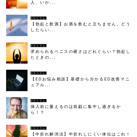
人、いか...
EDコラム
【勃起と飲酒】お酒を飲むと立ちません。どう
したらい...
EDコラム
求められるペニスの硬さはどれぐらい？勃起し
たときの...
EDコラム
【EDお悩み相談】基礎から分かるED改善マニ
ュアル...
EDコラム
挿入前に萎えるのは前戯に集中し過ぎるか
ら！？
EDコラム
【中折れ解消法】中折れしにくい体位はこれ！