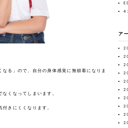
E
4
ア
2
2
2
くなる」ので、自分の身体感覚に無頓着になりま
2
2
2
でなくなってしまいます。
2
2
気付きにくくなります。
2
2