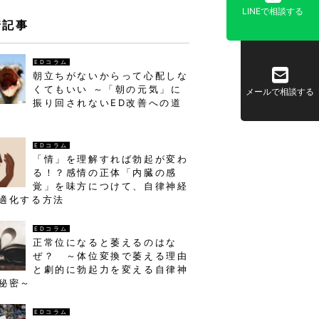
LINEで相談する
着記事
EDコラム
朝立ちがないからって心配しな
くてもいい ～「朝の元気」に
メールで相談する
振り回されないED改善への道
EDコラム
「情」を理解すれば勃起が変わ
る！？感情の正体「内臓の感
覚」を味方につけて、自律神経
適化する方法
EDコラム
正常位になると萎えるのはな
ぜ？ ～体位変換で萎える理由
と劇的に勃起力を変える自律神
秘密～
EDコラム