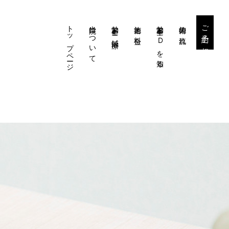
トップページ
当院について
勃起不全と鍼治療
施術と料金
勃起不全・EDを知る
施術の流れ
ご予約・ご相談