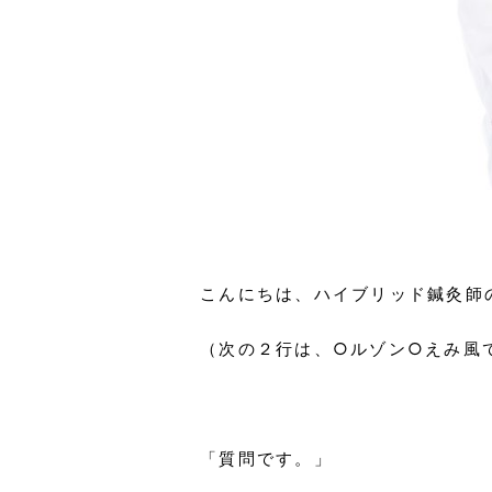
こんにちは、ハイブリッド鍼灸師
（次の２行は、○ルゾン○えみ風
「質問です。」