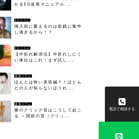
かるED改善マニュアル...
EDコラム
挿入前に萎えるのは前戯に集中
し過ぎるから！？
EDコラム
【中折れ解消法】中折れしにく
い体位はこれ！まず試し...
健康コラム
ほんとは怖い美容鍼？！ほとん
どの人が知らないほうれ...
健康コラム
電話で相談する
膝のクリック音はこうして起こ
る ～関節の音（クリッ...