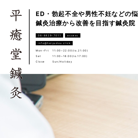
ED・勃起不全や男性不妊などの
鍼灸治療から改善を目指す鍼灸院
06-6829-7011
access
info@heiyudou.click
Mon~Fri
11:00~22:00(lo.21:00)
Sat
11:00~18:00(lo.17:00)
Close
Sun/Holiday