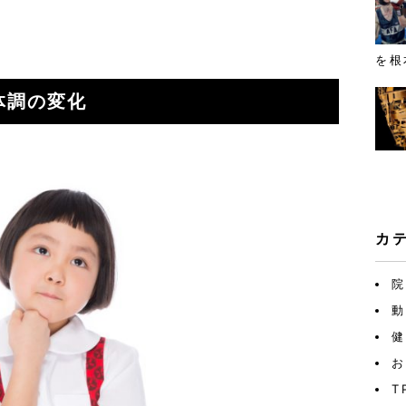
を根
体調の変化
カ
院
動
健
お
T