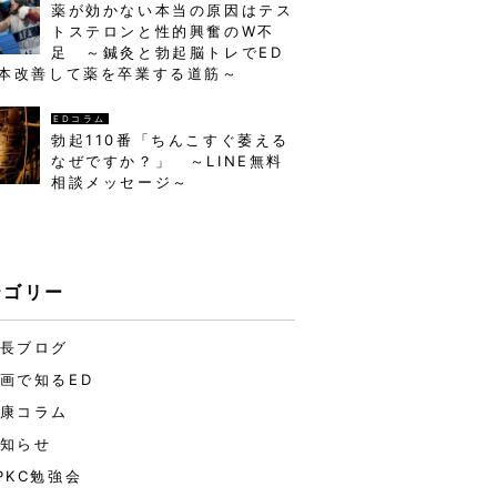
薬が効かない本当の原因はテス
トステロンと性的興奮のW不
足 ～鍼灸と勃起脳トレでED
本改善して薬を卒業する道筋～
EDコラム
勃起110番「ちんこすぐ萎える
なぜですか？」 ～LINE無料
相談メッセージ～
テゴリー
長ブログ
画で知るED
康コラム
知らせ
PKC勉強会