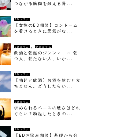
つながる筋肉を鍛える骨...
EDコラム
【女性のED相談】コンドーム
を着けるときに元気がな...
,
EDコラム
健康コラム
飲酒と勃起のジレンマ ～ 勃
つ人、勃たない人、いか...
EDコラム
【勃起と飲酒】お酒を飲むと立
ちません。どうしたらい...
EDコラム
求められるペニスの硬さはどれ
ぐらい？勃起したときの...
EDコラム
【EDお悩み相談】基礎から分