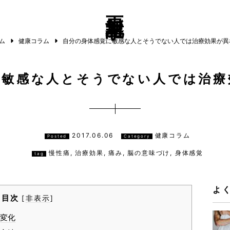
更新記事
ム
健康コラム
自分の身体感覚に敏感な人とそうでない人では治療効果が異
に敏感な人とそうでない人では治療
2017.06.06
健康コラム
Posted
Category
慢性痛
,
治療効果
,
痛み
,
脳の意味づけ
,
身体感覚
tag
よ
目次
[
非表示
]
変化