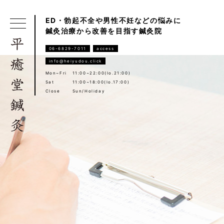
ED・勃起不全や男性不妊などの悩みに
鍼灸治療から改善を目指す鍼灸院
06-6829-7011
access
info@heiyudou.click
Mon~Fri
11:00~22:00(lo.21:00)
Sat
11:00~18:00(lo.17:00)
Close
Sun/Holiday