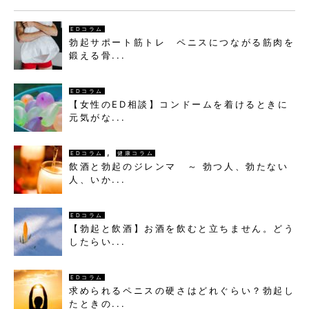
EDコラム
勃起サポート筋トレ ペニスにつながる筋肉を
鍛える骨...
EDコラム
【女性のED相談】コンドームを着けるときに
元気がな...
,
EDコラム
健康コラム
飲酒と勃起のジレンマ ～ 勃つ人、勃たない
人、いか...
EDコラム
【勃起と飲酒】お酒を飲むと立ちません。どう
したらい...
EDコラム
求められるペニスの硬さはどれぐらい？勃起し
たときの...