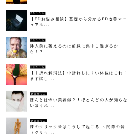
EDコラム
【EDお悩み相談】基礎から分かるED改善マニ
ュアル...
EDコラム
挿入前に萎えるのは前戯に集中し過ぎるか
ら！？
EDコラム
【中折れ解消法】中折れしにくい体位はこれ！
まず試し...
健康コラム
ほんとは怖い美容鍼？！ほとんどの人が知らな
いほうれ...
健康コラム
膝のクリック音はこうして起こる ～関節の音
（クリッ...