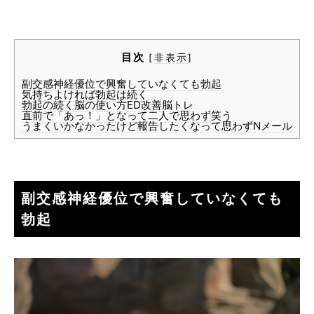
目次
[
非表示
]
副交感神経優位で興奮していなくても勃起
気持ちよければ勃起は続く
勃起の続く脳の使い方ED改善脳トレ
直前で「あっ！」となって二人で思わず笑う
うまくいかなかったけど報告したくなって思わずNメール
副交感神経優位で興奮していなくても
勃起