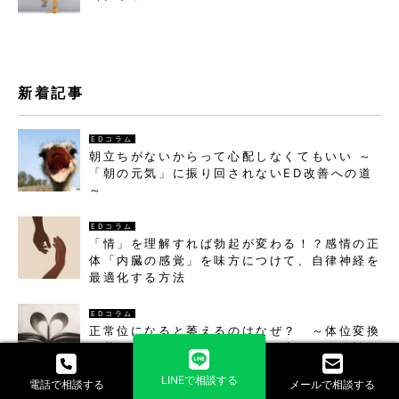
新着記事
EDコラム
朝立ちがないからって心配しなくてもいい ～
「朝の元気」に振り回されないED改善への道
～
EDコラム
「情」を理解すれば勃起が変わる！？感情の正
体「内臓の感覚」を味方につけて、自律神経を
最適化する方法
EDコラム
正常位になると萎えるのはなぜ？ ～体位変換
で萎える理由と劇的に勃起力を変える自律神経
の秘密～
LINEで相談する
電話で相談する
メールで相談する