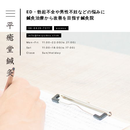
ED・勃起不全や男性不妊などの悩みに
鍼灸治療から改善を目指す鍼灸院
06-6829-7011
access
info@heiyudou.click
Mon~Fri
11:00~22:00(lo.21:00)
Sat
11:00~18:00(lo.17:00)
Close
Sun/Holiday