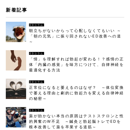
新着記事
EDコラム
朝立ちがないからって心配しなくてもいい ～
「朝の元気」に振り回されないED改善への道
～
EDコラム
「情」を理解すれば勃起が変わる！？感情の正
体「内臓の感覚」を味方につけて、自律神経を
最適化する方法
EDコラム
正常位になると萎えるのはなぜ？ ～体位変換
で萎える理由と劇的に勃起力を変える自律神経
の秘密～
EDコラム
薬が効かない本当の原因はテストステロンと性
的興奮のW不足 ～鍼灸と勃起脳トレでEDを
根本改善して薬を卒業する道筋～