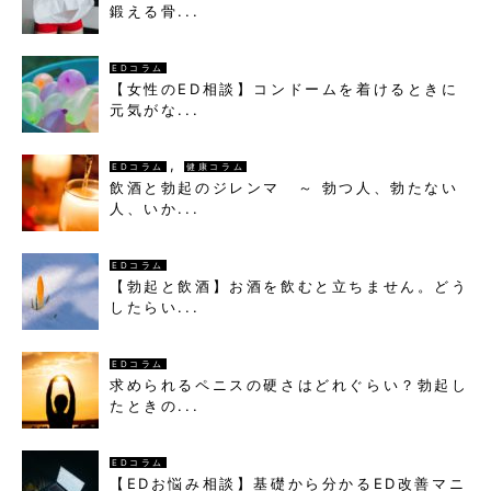
鍛える骨...
EDコラム
【女性のED相談】コンドームを着けるときに
元気がな...
,
EDコラム
健康コラム
飲酒と勃起のジレンマ ～ 勃つ人、勃たない
人、いか...
EDコラム
【勃起と飲酒】お酒を飲むと立ちません。どう
したらい...
EDコラム
求められるペニスの硬さはどれぐらい？勃起し
たときの...
EDコラム
【EDお悩み相談】基礎から分かるED改善マニ