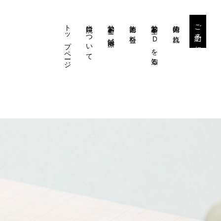
トップページ
当院について
勃起不全と鍼治療
施術と料金
勃起不全・EDを知る
施術の流れ
ご予約・ご相談