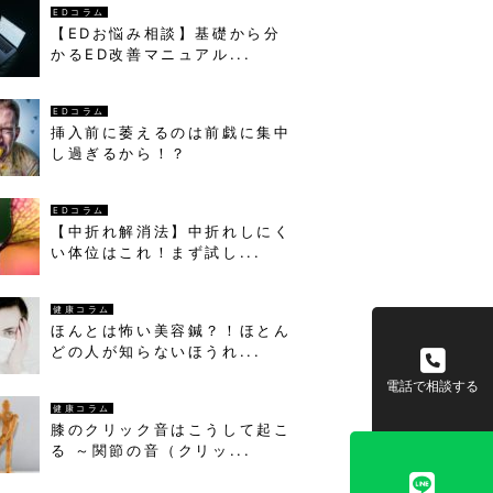
EDコラム
【EDお悩み相談】基礎から分
かるED改善マニュアル...
EDコラム
挿入前に萎えるのは前戯に集中
し過ぎるから！？
EDコラム
【中折れ解消法】中折れしにく
い体位はこれ！まず試し...
健康コラム
ほんとは怖い美容鍼？！ほとん
どの人が知らないほうれ...
電話で相談する
健康コラム
膝のクリック音はこうして起こ
る ～関節の音（クリッ...