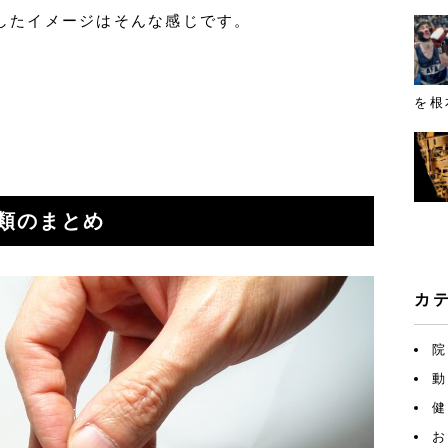
したイメージはそんな感じです。
を根
類のまとめ
カ
院
動
健
お