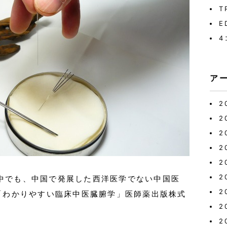
T
E
4
ア
2
2
2
2
2
2
中でも、中国で発展した西洋医学でない中国医
2
の「わかりやすい臨床中医臓腑学」医師薬出版株式
2
2