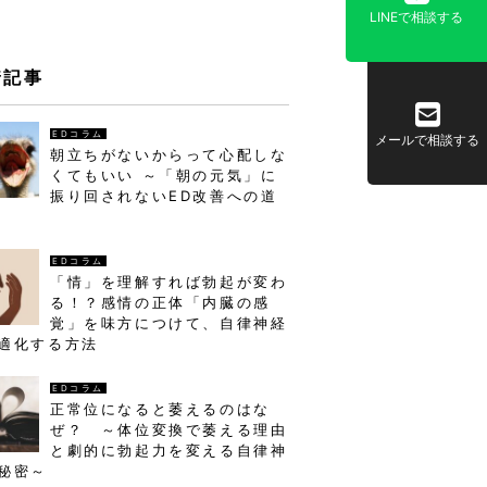
LINEで相談する
着記事
EDコラム
メールで相談する
朝立ちがないからって心配しな
くてもいい ～「朝の元気」に
振り回されないED改善への道
EDコラム
「情」を理解すれば勃起が変わ
る！？感情の正体「内臓の感
覚」を味方につけて、自律神経
適化する方法
EDコラム
正常位になると萎えるのはな
ぜ？ ～体位変換で萎える理由
と劇的に勃起力を変える自律神
秘密～