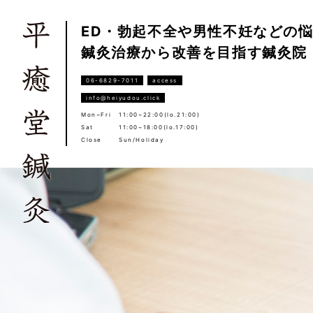
ED・勃起不全や男性不妊などの
鍼灸治療から改善を目指す鍼灸院
06-6829-7011
access
info@heiyudou.click
Mon~Fri
11:00~22:00(lo.21:00)
Sat
11:00~18:00(lo.17:00)
Close
Sun/Holiday