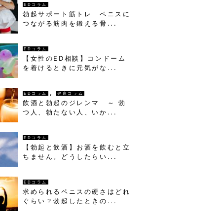
EDコラム
勃起サポート筋トレ ペニスに
つながる筋肉を鍛える骨...
EDコラム
【女性のED相談】コンドーム
を着けるときに元気がな...
,
EDコラム
健康コラム
飲酒と勃起のジレンマ ～ 勃
つ人、勃たない人、いか...
EDコラム
【勃起と飲酒】お酒を飲むと立
ちません。どうしたらい...
EDコラム
求められるペニスの硬さはどれ
ぐらい？勃起したときの...