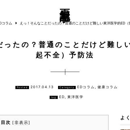
更新記事
Dコラム
えっ！そんなことだったの？普通のことだけど難しい東洋医学的ED（
だったの？普通のことだけど難しい
起不全）予防法
2017.04.13
EDコラム, 健康コラム
Posted
Category
ED
,
東洋医学
tag
よ
目次
[
非表示
]