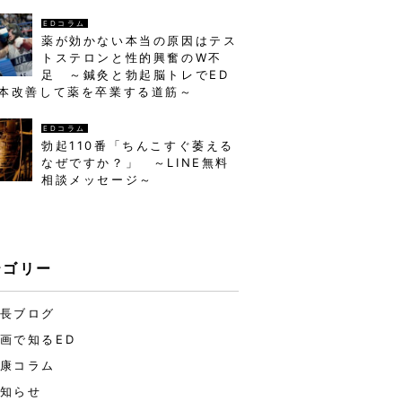
EDコラム
薬が効かない本当の原因はテス
トステロンと性的興奮のW不
足 ～鍼灸と勃起脳トレでED
本改善して薬を卒業する道筋～
EDコラム
勃起110番「ちんこすぐ萎える
なぜですか？」 ～LINE無料
相談メッセージ～
テゴリー
長ブログ
画で知るED
康コラム
知らせ