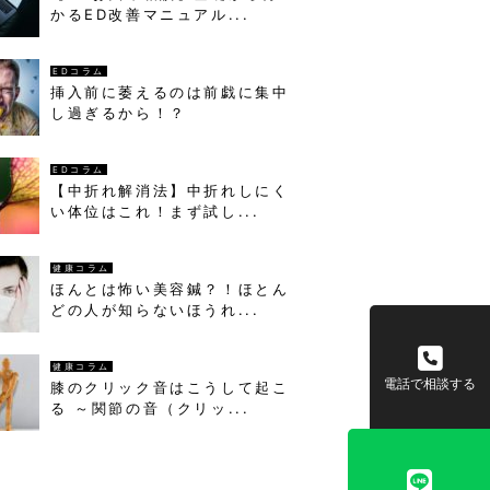
かるED改善マニュアル...
EDコラム
挿入前に萎えるのは前戯に集中
し過ぎるから！？
EDコラム
【中折れ解消法】中折れしにく
い体位はこれ！まず試し...
健康コラム
ほんとは怖い美容鍼？！ほとん
どの人が知らないほうれ...
健康コラム
電話で相談する
膝のクリック音はこうして起こ
る ～関節の音（クリッ...