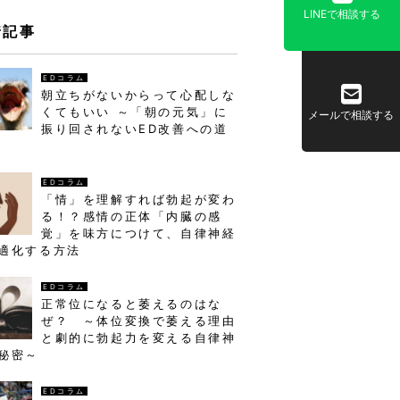
LINEで相談する
着記事
EDコラム
朝立ちがないからって心配しな
くてもいい ～「朝の元気」に
メールで相談する
振り回されないED改善への道
EDコラム
「情」を理解すれば勃起が変わ
る！？感情の正体「内臓の感
覚」を味方につけて、自律神経
適化する方法
EDコラム
正常位になると萎えるのはな
ぜ？ ～体位変換で萎える理由
と劇的に勃起力を変える自律神
秘密～
EDコラム