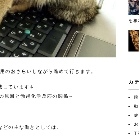
を根
作用のおさらいしながら進めて行きます。
カ
載しています
↓
EDの原因と勃起化学反応の関係～
院
動
健
お
などの主な働きとしては、
T