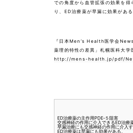
での角度から血管拡張の効果を得
り、ED治療薬が早漏に効果があ
『日本Men’s Health医学会News 
薬理的特性の差異」札幌医科大学医
http://mens-health.jp/pdf/N
ED治療薬の主作用PDE‐５阻害
交感神経の作用に介入できるED治療
早漏治療にも交感神経の作用に介入す
ED治療薬は早漏にも効果がある。