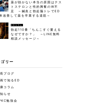
薬が効かない本当の原因はテス
トステロンと性的興奮のW不
足 ～鍼灸と勃起脳トレでED
本改善して薬を卒業する道筋～
EDコラム
勃起110番「ちんこすぐ萎える
なぜですか？」 ～LINE無料
相談メッセージ～
テゴリー
長ブログ
画で知るED
康コラム
知らせ
PKC勉強会