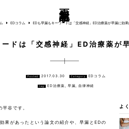
更新記事
ム
EDコラム
EDも早漏もキーワードは「交感神経」ED治療薬が早漏に効果
ワードは「交感神経」ED治療薬が
2017.03.30
EDコラム
Posted
Category
ED治療薬
,
早漏
,
自律神経
tag
よ
の平谷です。
も効果があったという論文の紹介や、早漏とEDの