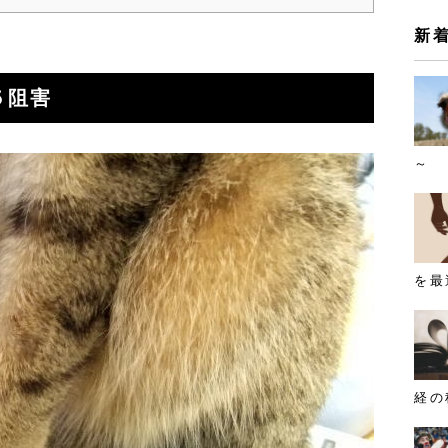
新
５阻害
～
を最
経の