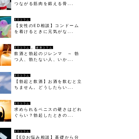
つながる筋肉を鍛える骨...
EDコラム
【女性のED相談】コンドーム
を着けるときに元気がな...
,
EDコラム
健康コラム
飲酒と勃起のジレンマ ～ 勃
つ人、勃たない人、いか...
EDコラム
【勃起と飲酒】お酒を飲むと立
ちません。どうしたらい...
EDコラム
求められるペニスの硬さはどれ
ぐらい？勃起したときの...
EDコラム
【EDお悩み相談】基礎から分