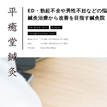
ED・勃起不全や男性不妊などの
鍼灸治療から改善を目指す鍼灸院
06-6829-7011
access
info@heiyudou.click
Mon~Fri
11:00~22:00(lo.21:00)
Sat
11:00~18:00(lo.17:00)
Close
Sun/Holiday