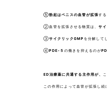
①勃起はペニスの血管が拡張
する
②血管を拡張させる物質は、
サイ
③
サイクリックGMP
を分解して
④
PDE‐５
の働きを抑えるのが
P
ED治療薬に共通する主作用が、
こ
この作用によって血管が拡張し続