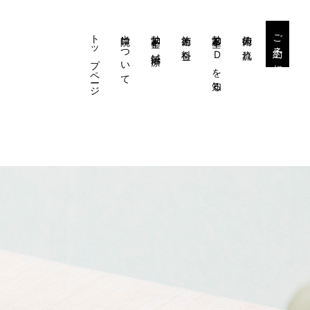
トップページ
当院について
勃起不全と鍼治療
施術と料金
勃起不全・EDを知る
施術の流れ
ご予約・ご相談