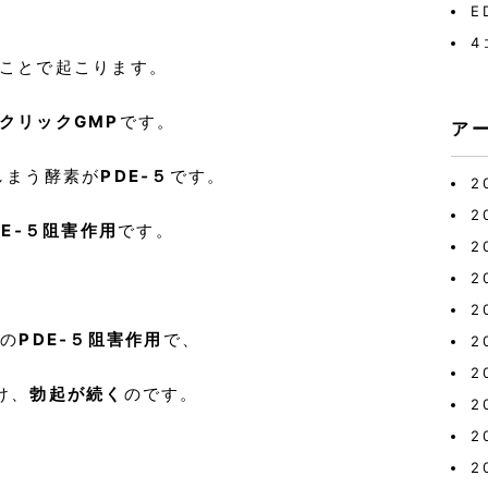
E
4
ことで起こります。
クリックGMP
です。
ア
しまう酵素が
PDE‐５
です。
2
2
DE‐５阻害作用
です。
2
2
2
の
PDE‐５阻害作用
で、
2
2
け、
勃起が続く
のです。
2
2
2