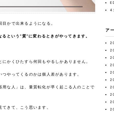
E
4
回目かで出来るようになる。
ア
なるという”質”に変わるときがやってきます。
2
。
2
2
とにかくひたすら何回もやるしかありません。
2
2
いつやってくるのかは個人差があります。
2
器用な人」は、量質転化が早く起こる人のことで
2
2
2
見てきて、こう思います。
2