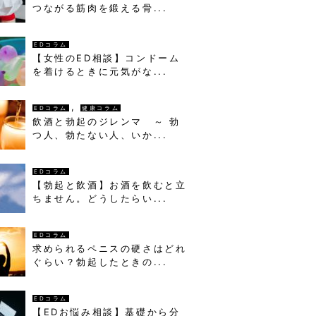
つながる筋肉を鍛える骨...
EDコラム
【女性のED相談】コンドーム
を着けるときに元気がな...
,
EDコラム
健康コラム
飲酒と勃起のジレンマ ～ 勃
つ人、勃たない人、いか...
EDコラム
【勃起と飲酒】お酒を飲むと立
ちません。どうしたらい...
EDコラム
求められるペニスの硬さはどれ
ぐらい？勃起したときの...
EDコラム
【EDお悩み相談】基礎から分