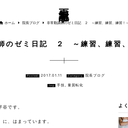
更新記事
ホーム
院長ブログ
非常勤講師のゼミ日記 ２ ～練習、練習、練習！
師のゼミ日記 ２ ～練習、練習
2017.01.11
院長ブログ
Posted
Category
手技
,
量質転化
tag
よ
平谷です。
」に、はまっています。