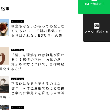
LINEで相談する
着記事
EDコラム
朝立ちがないからって心配しな
くてもいい ～「朝の元気」に
メールで相談する
振り回されないED改善への道
EDコラム
「情」を理解すれば勃起が変わ
る！？感情の正体「内臓の感
覚」を味方につけて、自律神経
適化する方法
EDコラム
正常位になると萎えるのはな
ぜ？ ～体位変換で萎える理由
と劇的に勃起力を変える自律神
秘密～
EDコラム