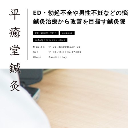
ED・勃起不全や男性不妊などの
鍼灸治療から改善を目指す鍼灸院
06-6829-7011
access
info@heiyudou.click
Mon~Fri
11:00~22:00(lo.21:00)
Sat
11:00~18:00(lo.17:00)
Close
Sun/Holiday