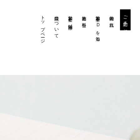
トップページ
当院について
勃起不全と鍼治療
施術と料金
勃起不全・EDを知る
施術の流れ
ご予約・ご相談