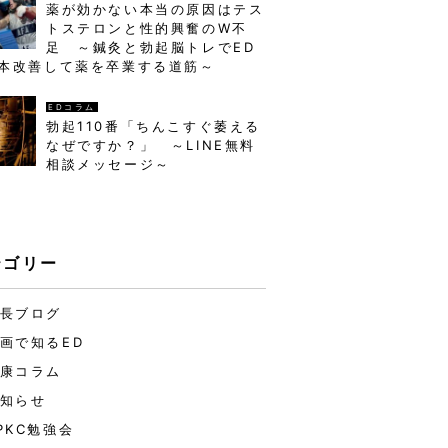
薬が効かない本当の原因はテス
トステロンと性的興奮のW不
足 ～鍼灸と勃起脳トレでED
本改善して薬を卒業する道筋～
EDコラム
勃起110番「ちんこすぐ萎える
なぜですか？」 ～LINE無料
相談メッセージ～
テゴリー
長ブログ
画で知るED
康コラム
知らせ
PKC勉強会