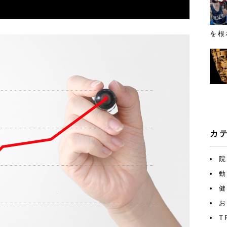
を根
カ
院
動
健
お
T