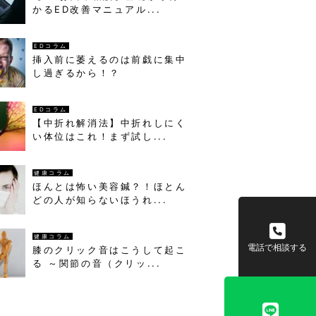
かるED改善マニュアル...
EDコラム
挿入前に萎えるのは前戯に集中
し過ぎるから！？
EDコラム
【中折れ解消法】中折れしにく
い体位はこれ！まず試し...
健康コラム
ほんとは怖い美容鍼？！ほとん
どの人が知らないほうれ...
健康コラム
電話で相談する
膝のクリック音はこうして起こ
る ～関節の音（クリッ...