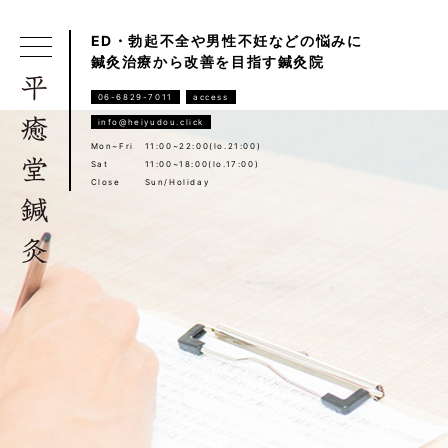
ED・勃起不全や男性不妊などの悩みに
鍼灸治療から改善を目指す鍼灸院
06-6829-7011
access
info@heiyudou.click
Mon~Fri
11:00~22:00(lo.21:00)
Sat
11:00~18:00(lo.17:00)
Close
Sun/Holiday