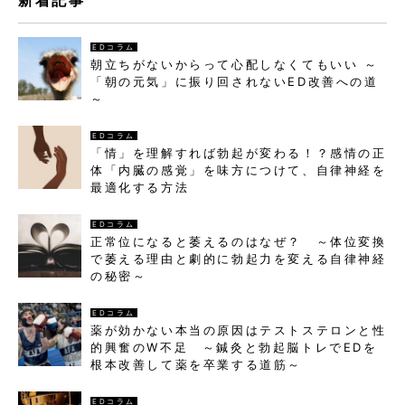
新着記事
EDコラム
朝立ちがないからって心配しなくてもいい ～
「朝の元気」に振り回されないED改善への道
～
EDコラム
「情」を理解すれば勃起が変わる！？感情の正
体「内臓の感覚」を味方につけて、自律神経を
最適化する方法
EDコラム
正常位になると萎えるのはなぜ？ ～体位変換
で萎える理由と劇的に勃起力を変える自律神経
の秘密～
EDコラム
薬が効かない本当の原因はテストステロンと性
的興奮のW不足 ～鍼灸と勃起脳トレでEDを
根本改善して薬を卒業する道筋～
EDコラム