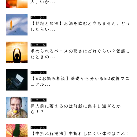
人、いか...
EDコラム
【勃起と飲酒】お酒を飲むと立ちません。どう
したらい...
EDコラム
求められるペニスの硬さはどれぐらい？勃起し
たときの...
EDコラム
【EDお悩み相談】基礎から分かるED改善マニ
ュアル...
EDコラム
挿入前に萎えるのは前戯に集中し過ぎるか
ら！？
EDコラム
【中折れ解消法】中折れしにくい体位はこれ！