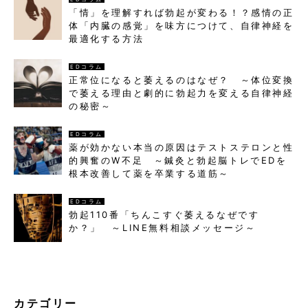
「情」を理解すれば勃起が変わる！？感情の正
体「内臓の感覚」を味方につけて、自律神経を
最適化する方法
EDコラム
正常位になると萎えるのはなぜ？ ～体位変換
で萎える理由と劇的に勃起力を変える自律神経
の秘密～
EDコラム
薬が効かない本当の原因はテストステロンと性
的興奮のW不足 ～鍼灸と勃起脳トレでEDを
根本改善して薬を卒業する道筋～
EDコラム
勃起110番「ちんこすぐ萎えるなぜです
か？」 ～LINE無料相談メッセージ～
カテゴリー