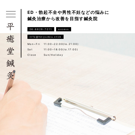
ED・勃起不全や男性不妊などの悩みに
鍼灸治療から改善を目指す鍼灸院
06-6829-7011
access
info@heiyudou.click
Mon~Fri
11:00~22:00(lo.21:00)
Sat
11:00~18:00(lo.17:00)
Close
Sun/Holiday