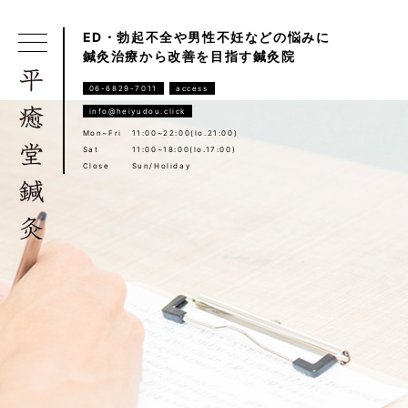
ED・勃起不全や男性不妊などの悩みに
鍼灸治療から改善を目指す鍼灸院
06-6829-7011
access
info@heiyudou.click
Mon~Fri
11:00~22:00(lo.21:00)
Sat
11:00~18:00(lo.17:00)
Close
Sun/Holiday