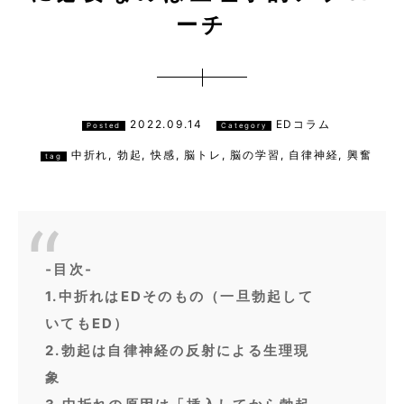
ーチ
2022.09.14
EDコラム
Posted
Category
中折れ
,
勃起
,
快感
,
脳トレ
,
脳の学習
,
自律神経
,
興奮
tag
‐目次‐
1.中折れはEDそのもの（一旦勃起して
いてもED）
2.勃起は自律神経の反射による生理現
象