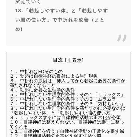
変えていく
18.「勃起しやすい体」と「勃起しやす
い脳の使い方」で中折れを改善（まと
め)
目次
[
非表示
]
１． 中折れはEDそのもの
２． 勃起は自律神経の反射による生理現象
３． 中折れの原因は「挿入してから勃起に必要な条件が
満たされなくなること」
４． 勃起に必要な生理学的条件
５． 中折れしない生理学的条件：その１「リラックス」
６． 中折れしない生理学的条件：その２「ムラムラ」
７． 中折れしない生理学的条件：その３「気持ちいい」
８． 中折れしない生理学的条件を満たすのに必要なのは
「勃起しやすい体」と「勃起しやすい脳の使い方」
９． リラックスするには自律神経活動の正常化が必須
１０．自律神経は整えられない、自律神経は勝手に整っ
てくれる
１１．自律神経を鍛えて自律神経活動の正常化を促す鍼
１２．自律神経活動の正常化を促す生活習慣