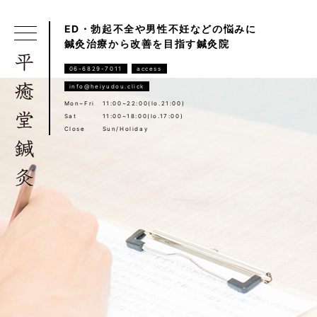
ED・勃起不全や男性不妊などの悩みに
鍼灸治療から改善を目指す鍼灸院
06-6829-7011
access
info@heiyudou.click
Mon~Fri
11:00~22:00(lo.21:00)
Sat
11:00~18:00(lo.17:00)
Close
Sun/Holiday