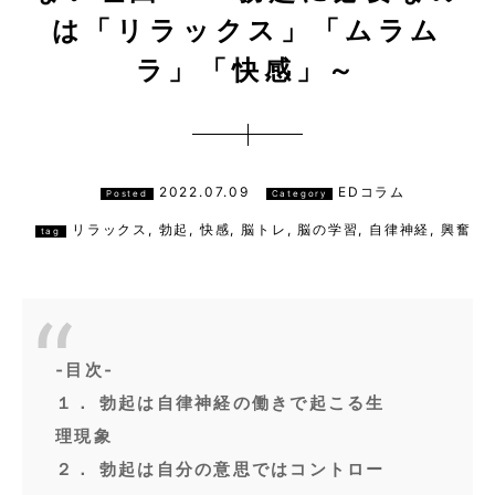
は「リラックス」「ムラム
ラ」「快感」～
2022.07.09
EDコラム
Posted
Category
リラックス
,
勃起
,
快感
,
脳トレ
,
脳の学習
,
自律神経
,
興奮
tag
‐目次‐
１． 勃起は自律神経の働きで起こる生
理現象
２． 勃起は自分の意思ではコントロー