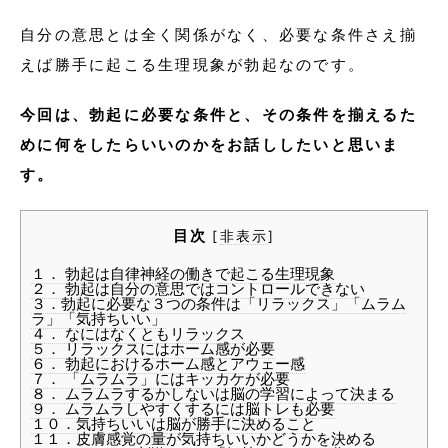
自分の意思とは全く関係がなく、必要な条件さえ揃
えば勝手に起こる生理現象が勃起なのです。
今回は、勃起に必要な条件と、その条件を揃えるた
めに何をしたらいいのかをお話ししたいと思いま
す。
目次
[
非表示
]
１． 勃起は自律神経の働きで起こる生理現象
２． 勃起は自分の意思ではコントロールできない
３．勃起に必要な３つの条件は「リラックス」「ムラム
ラ」「気持ちいい」
４． なにはなくともリラックス
５． リラックスにはホーム感が必要
６． 勃起におけるホーム感とアウェー感
７． 「ムラムラ」にはキッカケが必要
８． ムラムラするかしないは脳の学習によって決まる
９． ムラムラしやすくするには脳トレも必要
１０．気持ちいいは脳が勝手に決めること
１１．皮膚感覚の量が気持ちいいかどうかを決める