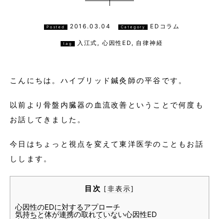
2016.03.04
EDコラム
Posted
Category
入江式
,
心因性ED
,
自律神経
tag
こんにちは。ハイブリッド鍼灸師の平谷です。
以前より骨盤内臓器の血流改善ということで何度も
お話してきました。
今日はちょっと視点を変えて東洋医学のこともお話
しします。
目次
[
非表示
]
心因性のEDに対するアプローチ
気持ちと体が連携の取れていない心因性ED