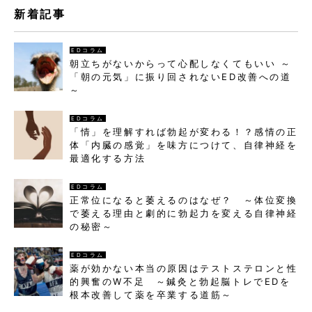
新着記事
EDコラム
朝立ちがないからって心配しなくてもいい ～
「朝の元気」に振り回されないED改善への道
～
EDコラム
「情」を理解すれば勃起が変わる！？感情の正
体「内臓の感覚」を味方につけて、自律神経を
最適化する方法
EDコラム
正常位になると萎えるのはなぜ？ ～体位変換
で萎える理由と劇的に勃起力を変える自律神経
の秘密～
EDコラム
薬が効かない本当の原因はテストステロンと性
的興奮のW不足 ～鍼灸と勃起脳トレでEDを
根本改善して薬を卒業する道筋～