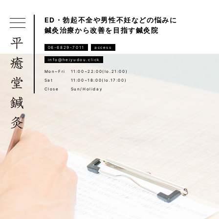
ED・勃起不全や男性不妊などの悩みに
鍼灸治療から改善を目指す鍼灸院
06-6829-7011
access
info@heiyudou.click
Mon~Fri
11:00~22:00(lo.21:00)
Sat
11:00~18:00(lo.17:00)
Close
Sun/Holiday