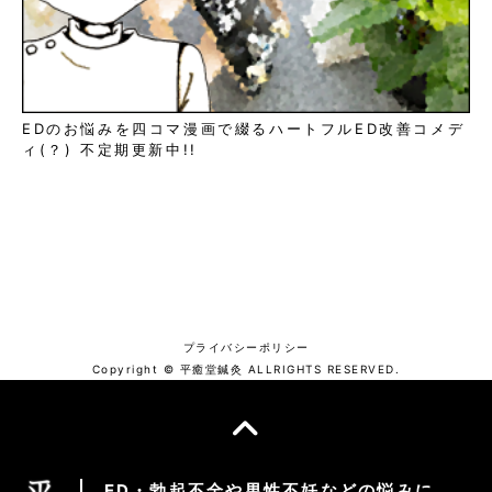
EDのお悩みを四コマ漫画で綴るハートフルED改善コメデ
ィ(？) 不定期更新中!!
プライバシーポリシー
Copyright © 平癒堂鍼灸 ALLRIGHTS RESERVED.
ED・勃起不全や男性不妊などの悩みに