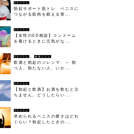
EDコラム
勃起サポート筋トレ ペニスに
つながる筋肉を鍛える骨...
EDコラム
【女性のED相談】コンドーム
を着けるときに元気がな...
,
EDコラム
健康コラム
飲酒と勃起のジレンマ ～ 勃
つ人、勃たない人、いか...
EDコラム
【勃起と飲酒】お酒を飲むと立
ちません。どうしたらい...
EDコラム
求められるペニスの硬さはどれ
ぐらい？勃起したときの...