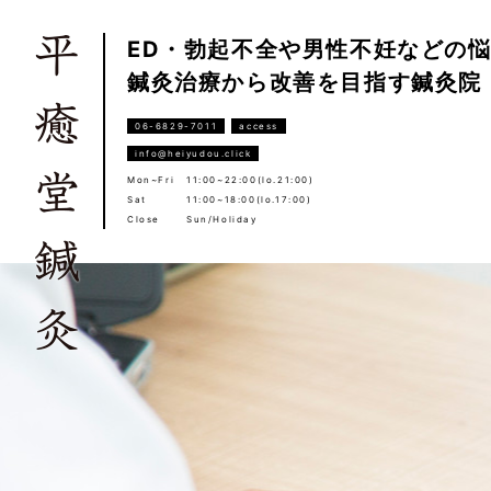
ED・勃起不全や男性不妊などの
鍼灸治療から改善を目指す鍼灸院
06-6829-7011
access
info@heiyudou.click
Mon~Fri
11:00~22:00(lo.21:00)
Sat
11:00~18:00(lo.17:00)
Close
Sun/Holiday