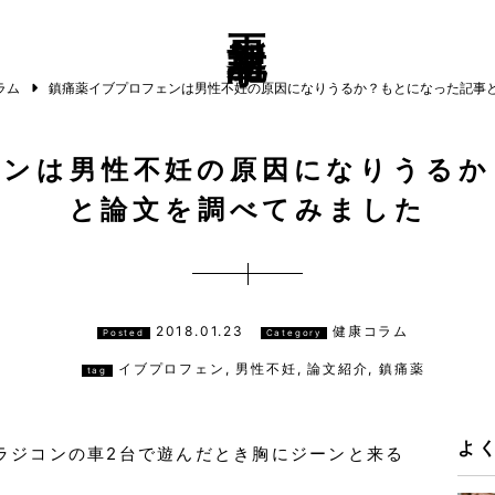
更新記事
ラム
鎮痛薬イブプロフェンは男性不妊の原因になりうるか？もとになった記事
ェンは男性不妊の原因になりうるか
と論文を調べてみました
2018.01.23
健康コラム
Posted
Category
イブプロフェン
,
男性不妊
,
論文紹介
,
鎮痛薬
tag
よ
ラジコンの車2台で遊んだとき胸にジーンと来る