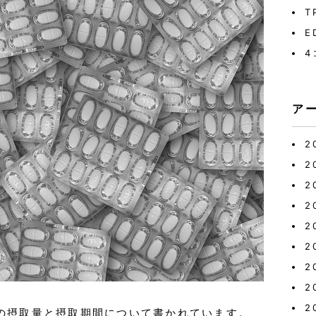
T
E
4
ア
2
2
2
2
2
2
2
2
2
の摂取量と摂取期間について書かれています。