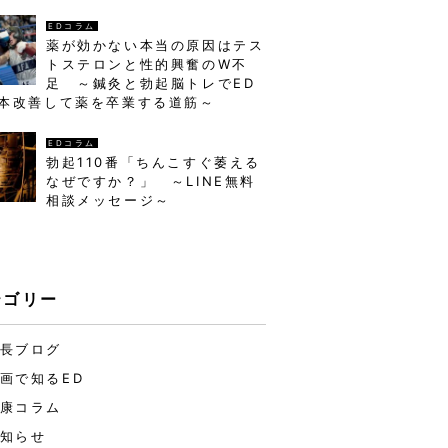
EDコラム
薬が効かない本当の原因はテス
トステロンと性的興奮のW不
足 ～鍼灸と勃起脳トレでED
本改善して薬を卒業する道筋～
EDコラム
勃起110番「ちんこすぐ萎える
なぜですか？」 ～LINE無料
相談メッセージ～
テゴリー
長ブログ
画で知るED
康コラム
知らせ