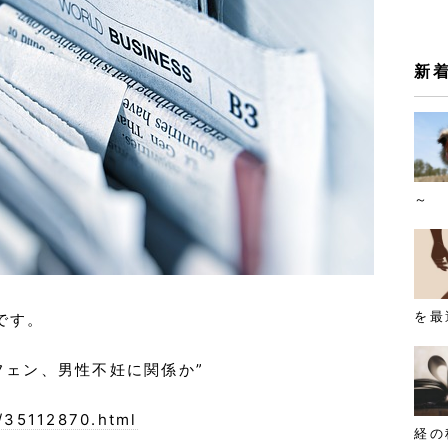
新
～
を最
です。
フェン、男性不妊に関係か”
e/35112870.html
経の