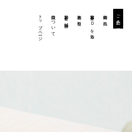
トップページ
当院について
勃起不全と鍼治療
施術と料金
勃起不全・EDを知る
施術の流れ
ご予約・ご相談