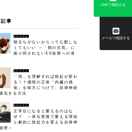
LINEで相談する
着記事
EDコラム
メールで相談する
朝立ちがないからって心配しな
くてもいい ～「朝の元気」に
振り回されないED改善への道
EDコラム
「情」を理解すれば勃起が変わ
る！？感情の正体「内臓の感
覚」を味方につけて、自律神経
適化する方法
EDコラム
正常位になると萎えるのはな
ぜ？ ～体位変換で萎える理由
と劇的に勃起力を変える自律神
秘密～