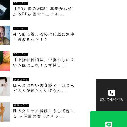
EDコラム
【EDお悩み相談】基礎から分
かるED改善マニュアル...
EDコラム
挿入前に萎えるのは前戯に集中
し過ぎるから！？
EDコラム
【中折れ解消法】中折れしにく
い体位はこれ！まず試し...
健康コラム
ほんとは怖い美容鍼？！ほとん
どの人が知らないほうれ...
電話で相談する
健康コラム
膝のクリック音はこうして起こ
る ～関節の音（クリッ...