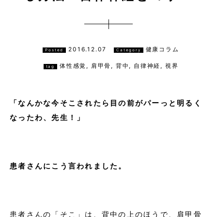
2016.12.07
健康コラム
Posted
Category
体性感覚
,
肩甲骨
,
背中
,
自律神経
,
視界
tag
「なんかな今そこされたら目の前がパーっと明るく
なったわ、先生！」
患者さんにこう言われました。
患者さんの「そこ」は、背中の上のほうで、肩甲骨