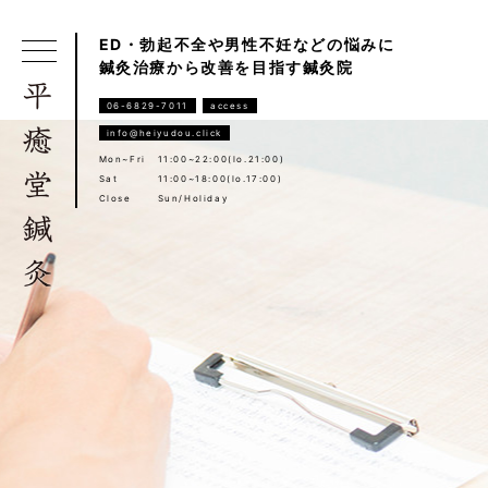
ED・勃起不全や男性不妊などの悩みに
鍼灸治療から改善を目指す鍼灸院
06-6829-7011
access
info@heiyudou.click
Mon~Fri
11:00~22:00(lo.21:00)
Sat
11:00~18:00(lo.17:00)
Close
Sun/Holiday