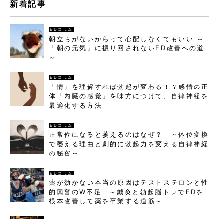
新着記事
EDコラム
朝立ちがないからって心配しなくてもいい ～
「朝の元気」に振り回されないED改善への道
～
EDコラム
「情」を理解すれば勃起が変わる！？感情の正
体「内臓の感覚」を味方につけて、自律神経を
最適化する方法
EDコラム
正常位になると萎えるのはなぜ？ ～体位変換
で萎える理由と劇的に勃起力を変える自律神経
の秘密～
EDコラム
薬が効かない本当の原因はテストステロンと性
的興奮のW不足 ～鍼灸と勃起脳トレでEDを
根本改善して薬を卒業する道筋～