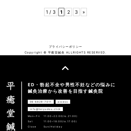
1 / 3
1
2
3
»
プライバシーポリシー
Copyright © 平癒堂鍼灸 ALLRIGHTS RESERVED.
ED・勃起不全や男性不妊などの悩みに
鍼灸治療から改善を目指す鍼灸院
06-6829-7011
access
info@heiyudou.click
Mon~Fri
11:00~22:00(lo.21:00)
Sat
11:00~18:00(lo.17:00)
Close
Sun/Holiday