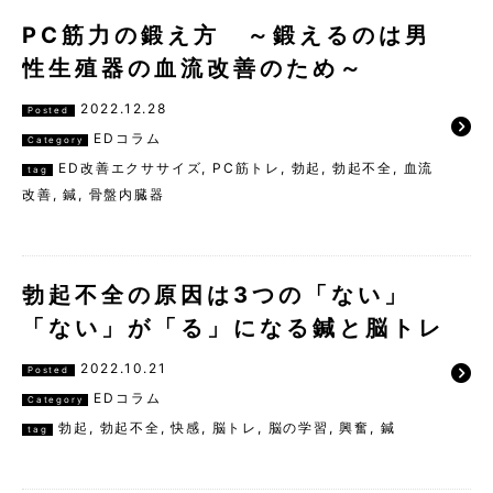
PC筋力の鍛え方 ～鍛えるのは男
性生殖器の血流改善のため～
2022.12.28
Posted
EDコラム
Category
ED改善エクササイズ
,
PC筋トレ
,
勃起
,
勃起不全
,
血流
tag
改善
,
鍼
,
骨盤内臓器
勃起不全の原因は3つの「ない」
「ない」が「る」になる鍼と脳トレ
2022.10.21
Posted
EDコラム
Category
勃起
,
勃起不全
,
快感
,
脳トレ
,
脳の学習
,
興奮
,
鍼
tag