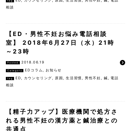
ED
,
カウンセリング
,
原因
,
生活習慣
,
男性不妊
,
鍼
,
電話
tag
相談
【ED・男性不妊お悩み電話相談
室】 2018年6月27日（水）21時
～23時
2018.06.19
Posted
EDコラム
,
お知らせ
Category
ED
,
カウンセリング
,
原因
,
生活習慣
,
男性不妊
,
鍼
,
電話
tag
相談
【精子力アップ】医療機関で処方さ
れる男性不妊の漢方薬と鍼治療との
共通点