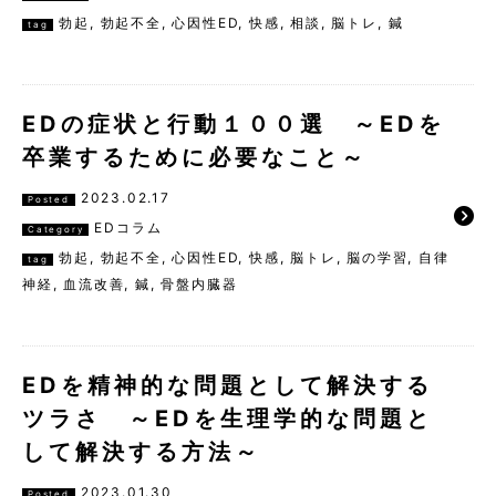
勃起
,
勃起不全
,
心因性ED
,
快感
,
相談
,
脳トレ
,
鍼
tag
EDの症状と行動１００選 ～EDを
卒業するために必要なこと～
2023.02.17
Posted
EDコラム
Category
勃起
,
勃起不全
,
心因性ED
,
快感
,
脳トレ
,
脳の学習
,
自律
tag
神経
,
血流改善
,
鍼
,
骨盤内臓器
EDを精神的な問題として解決する
ツラさ ～EDを生理学的な問題と
して解決する方法～
2023.01.30
Posted