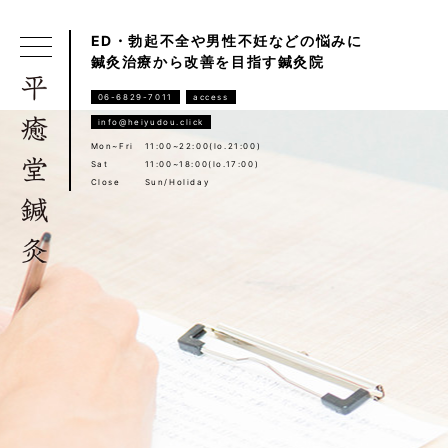
ED・勃起不全や男性不妊などの悩みに
鍼灸治療から改善を目指す鍼灸院
06-6829-7011
access
info@heiyudou.click
Mon~Fri
11:00~22:00(lo.21:00)
Sat
11:00~18:00(lo.17:00)
Close
Sun/Holiday