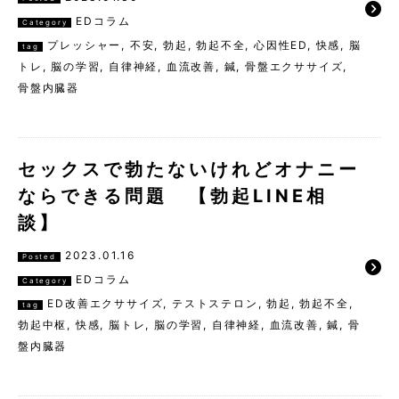
EDコラム
Category
プレッシャー
,
不安
,
勃起
,
勃起不全
,
心因性ED
,
快感
,
脳
tag
トレ
,
脳の学習
,
自律神経
,
血流改善
,
鍼
,
骨盤エクササイズ
,
骨盤内臓器
セックスで勃たないけれどオナニー
ならできる問題 【勃起LINE相
談】
2023.01.16
Posted
EDコラム
Category
ED改善エクササイズ
,
テストステロン
,
勃起
,
勃起不全
,
tag
勃起中枢
,
快感
,
脳トレ
,
脳の学習
,
自律神経
,
血流改善
,
鍼
,
骨
盤内臓器