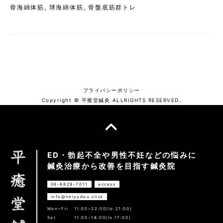
骨海綿体筋
,
球海綿体筋
,
骨盤底筋群トレ
プライバシーポリシー
Copyright © 平癒堂鍼灸 ALLRIGHTS RESERVED.
ED・勃起不全や男性不妊などの悩みに
鍼灸治療から改善を目指す鍼灸院
06-6829-7011
access
info@heiyudou.click
Mon~Fri
11:00~22:00(lo.21:00)
Sat
11:00~18:00(lo.17:00)