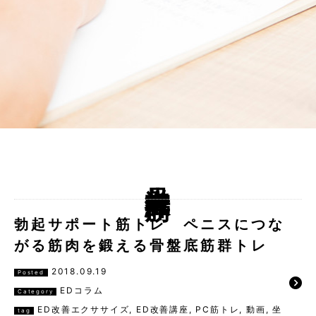
坐骨海綿体筋
勃起サポート筋トレ ペニスにつな
がる筋肉を鍛える骨盤底筋群トレ
2018.09.19
Posted
EDコラム
Category
ED改善エクササイズ
,
ED改善講座
,
PC筋トレ
,
動画
,
坐
tag