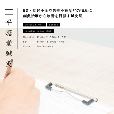
ED・勃起不全や男性不妊などの悩みに
鍼灸治療から改善を目指す鍼灸院
06-6829-7011
access
info@heiyudou.click
Mon~Fri
11:00~22:00(lo.21:00)
Sat
11:00~18:00(lo.17:00)
Close
Sun/Holiday