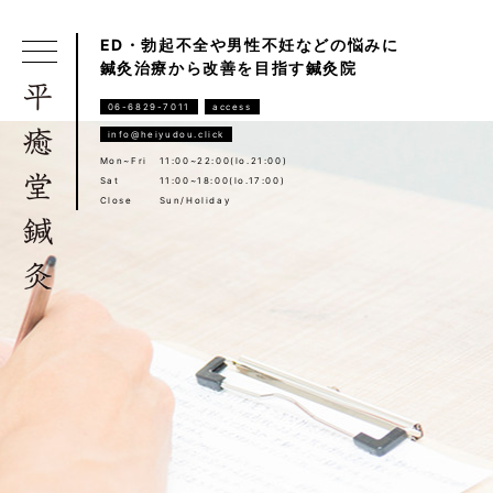
ED・勃起不全や男性不妊などの悩みに
鍼灸治療から改善を目指す鍼灸院
06-6829-7011
access
info@heiyudou.click
Mon~Fri
11:00~22:00(lo.21:00)
Sat
11:00~18:00(lo.17:00)
Close
Sun/Holiday