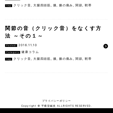
クリック音
,
大腿四頭筋
,
膝
,
膝の痛み
,
関節
,
靭帯
tag
関節の音（クリック音）をなくす方
法 ～その１～
2016.11.10
Posted
健康コラム
Category
クリック音
,
大腿四頭筋
,
膝
,
膝の痛み
,
関節
,
靭帯
tag
プライバシーポリシー
Copyright © 平癒堂鍼灸 ALLRIGHTS RESERVED.