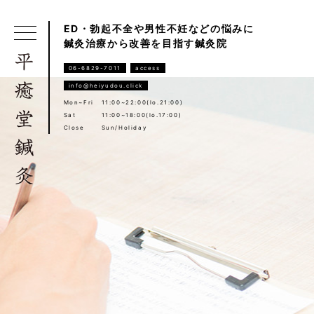
ED・勃起不全や男性不妊などの悩みに
鍼灸治療から改善を目指す鍼灸院
06-6829-7011
access
info@heiyudou.click
Mon~Fri
11:00~22:00(lo.21:00)
Sat
11:00~18:00(lo.17:00)
Close
Sun/Holiday