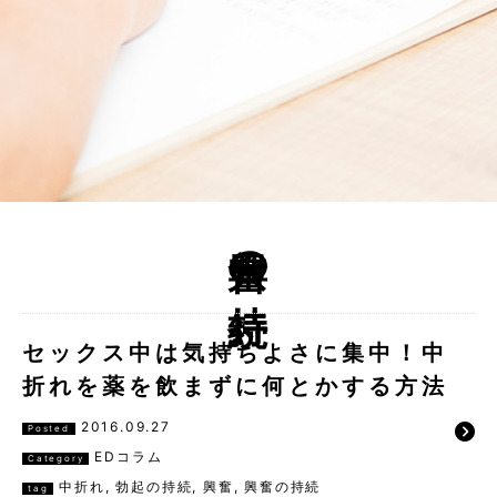
興奮の持続
セックス中は気持ちよさに集中！中
折れを薬を飲まずに何とかする方法
2016.09.27
Posted
EDコラム
Category
中折れ
,
勃起の持続
,
興奮
,
興奮の持続
tag