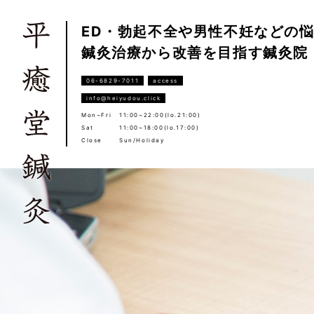
ED・勃起不全や男性不妊などの
鍼灸治療から改善を目指す鍼灸院
06-6829-7011
access
info@heiyudou.click
Mon~Fri
11:00~22:00(lo.21:00)
Sat
11:00~18:00(lo.17:00)
Close
Sun/Holiday