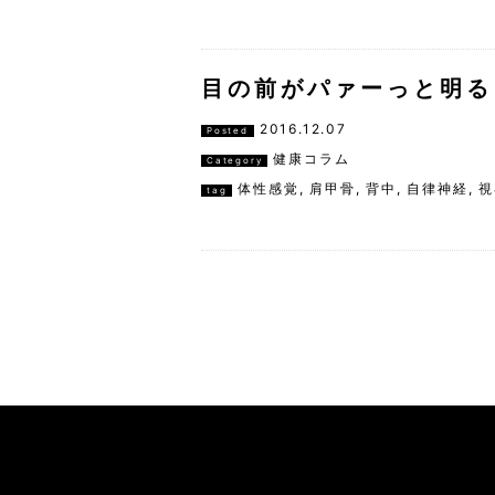
目の前がパァーっと明る
2016.12.07
Posted
健康コラム
Category
体性感覚
,
肩甲骨
,
背中
,
自律神経
,
視
tag