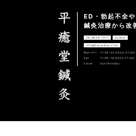
ED・勃起不全
鍼灸治療から改
06-6829-7011
access
info@heiyudou.click
Mon~Fri
11:00~22:00(lo.21:00)
Sat
11:00~18:00(lo.17:00)
Close
Sun/Holiday