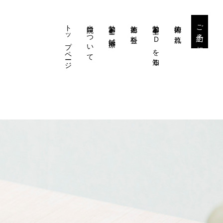
トップページ
当院について
勃起不全と鍼治療
施術と料金
勃起不全・EDを知る
施術の流れ
ご予約・ご相談