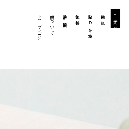
トップページ
当院について
勃起不全と鍼治療
施術と料金
勃起不全・EDを知る
施術の流れ
ご予約・ご相談