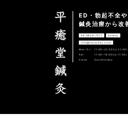
ED・勃起不全
鍼灸治療から改
06-6829-7011
access
info@heiyudou.click
Mon~Fri
11:00~22:00(lo.21:00)
Sat
11:00~18:00(lo.17:00)
Close
Sun/Holiday