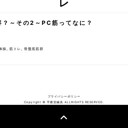
容？～その2～PC筋ってなに？
体操
,
筋トレ
,
骨盤底筋群
プライバシーポリシー
Copyright © 平癒堂鍼灸 ALLRIGHTS RESERVED.