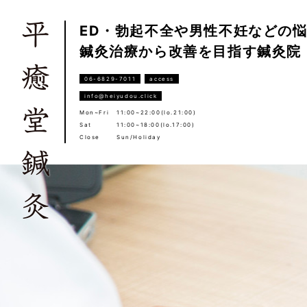
ED・勃起不全や男性不妊などの
鍼灸治療から改善を目指す鍼灸院
06-6829-7011
access
info@heiyudou.click
Mon~Fri
11:00~22:00(lo.21:00)
Sat
11:00~18:00(lo.17:00)
Close
Sun/Holiday