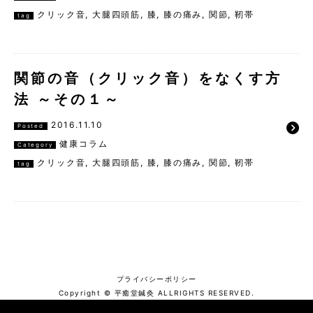
クリック音
,
大腿四頭筋
,
膝
,
膝の痛み
,
関節
,
靭帯
tag
関節の音（クリック音）をなくす方
法 ～その１～
2016.11.10
Posted
健康コラム
Category
クリック音
,
大腿四頭筋
,
膝
,
膝の痛み
,
関節
,
靭帯
tag
プライバシーポリシー
Copyright © 平癒堂鍼灸 ALLRIGHTS RESERVED.