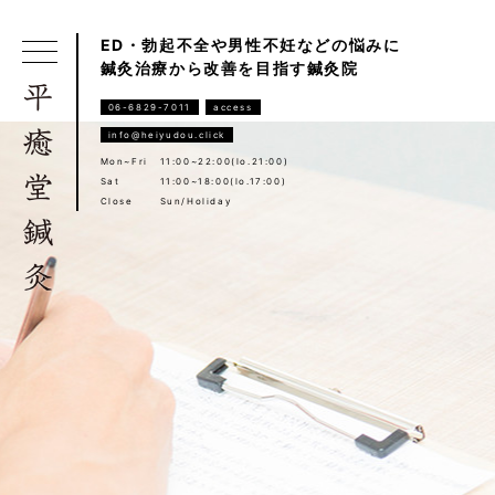
ED・勃起不全や男性不妊などの悩みに
鍼灸治療から改善を目指す鍼灸院
06-6829-7011
access
info@heiyudou.click
Mon~Fri
11:00~22:00(lo.21:00)
Sat
11:00~18:00(lo.17:00)
Close
Sun/Holiday