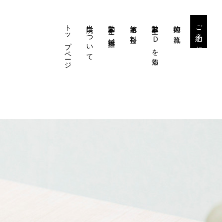
トップページ
当院について
勃起不全と鍼治療
施術と料金
勃起不全・EDを知る
施術の流れ
ご予約・ご相談