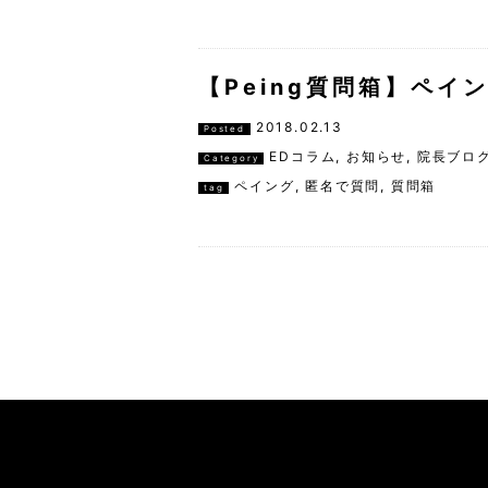
【Peing質問箱】ペイ
2018.02.13
Posted
EDコラム
,
お知らせ
,
院長ブロ
Category
ペイング
,
匿名で質問
,
質問箱
tag