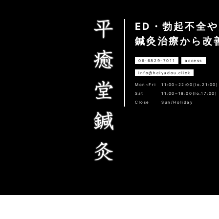
ED・勃起不全
鍼灸治療から改
06-6829-7011
access
info@heiyudou.click
Mon~Fri
11:00~22:00(lo.21:00)
Sat
11:00~18:00(lo.17:00)
Close
Sun/Holiday