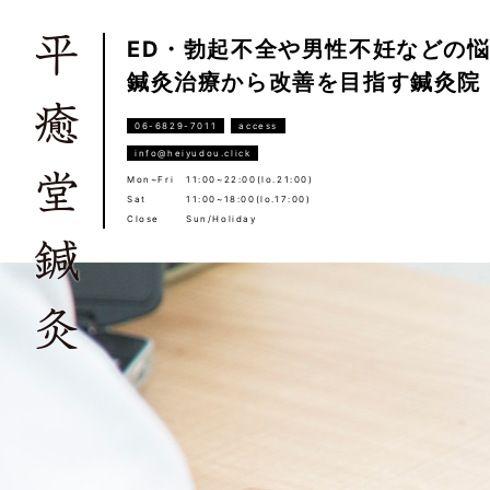
ED・勃起不全や男性不妊などの
鍼灸治療から改善を目指す鍼灸院
06-6829-7011
access
info@heiyudou.click
Mon~Fri
11:00~22:00(lo.21:00)
Sat
11:00~18:00(lo.17:00)
Close
Sun/Holiday