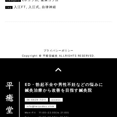
Category
入江FT
,
入江式
,
自律神経
tag
プライバシーポリシー
Copyright © 平癒堂鍼灸 ALLRIGHTS RESERVED.
ED・勃起不全や男性不妊などの悩みに
鍼灸治療から改善を目指す鍼灸院
06-6829-7011
access
info@heiyudou.click
Mon~Fri
11:00~22:00(lo.21:00)