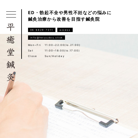
ED・勃起不全や男性不妊などの悩みに
鍼灸治療から改善を目指す鍼灸院
06-6829-7011
access
info@heiyudou.click
Mon~Fri
11:00~22:00(lo.21:00)
Sat
11:00~18:00(lo.17:00)
Close
Sun/Holiday