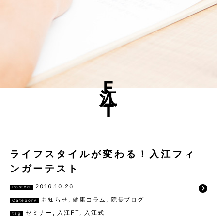
入江FT
ライフスタイルが変わる！入江フィ
ンガーテスト
2016.10.26
Posted
お知らせ
,
健康コラム
,
院長ブログ
Category
セミナー
,
入江FT
,
入江式
tag