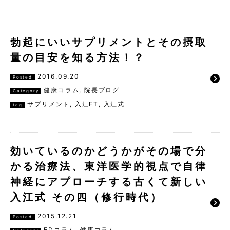
勃起にいいサプリメントとその摂取
量の目安を知る方法！？
2016.09.20
Posted
健康コラム
,
院長ブログ
Category
サプリメント
,
入江FT
,
入江式
tag
効いているのかどうかがその場で分
かる治療法、東洋医学的視点で自律
神経にアプローチする古くて新しい
入江式 その四（修行時代）
2015.12.21
Posted
EDコラム
,
健康コラム