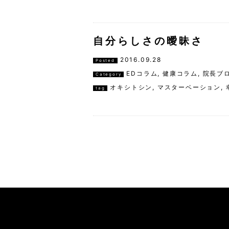
自分らしさの曖昧さ
2016.09.28
Posted
EDコラム
,
健康コラム
,
院長ブ
Category
オキシトシン
,
マスターベーション
,
tag