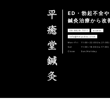
ED・勃起不全
鍼灸治療から改
06-6829-7011
access
info@heiyudou.click
Mon~Fri
11:00~22:00(lo.21:00)
Sat
11:00~18:00(lo.17:00)
Close
Sun/Holiday