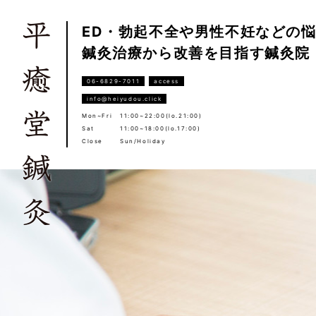
ED・勃起不全や男性不妊などの
鍼灸治療から改善を目指す鍼灸院
06-6829-7011
access
info@heiyudou.click
Mon~Fri
11:00~22:00(lo.21:00)
Sat
11:00~18:00(lo.17:00)
Close
Sun/Holiday