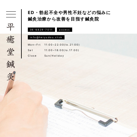
ED・勃起不全や男性不妊などの悩みに
鍼灸治療から改善を目指す鍼灸院
06-6829-7011
access
info@heiyudou.click
Mon~Fri
11:00~22:00(lo.21:00)
Sat
11:00~18:00(lo.17:00)
Close
Sun/Holiday