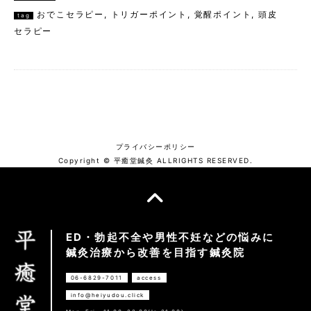
おでこセラピー
,
トリガーポイント
,
覚醒ポイント
,
頭皮
tag
セラピー
プライバシーポリシー
Copyright © 平癒堂鍼灸 ALLRIGHTS RESERVED.
ED・勃起不全や男性不妊などの悩みに
鍼灸治療から改善を目指す鍼灸院
06-6829-7011
access
info@heiyudou.click