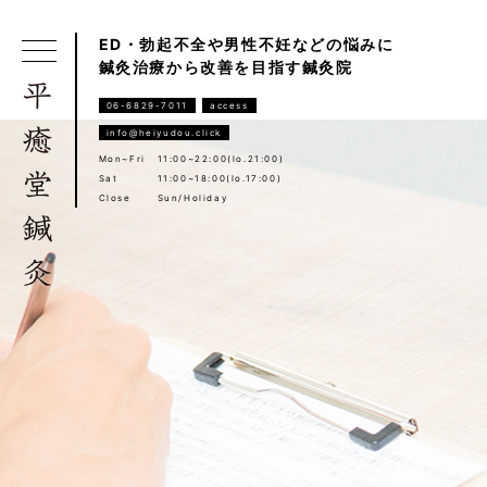
ED・勃起不全や男性不妊などの悩みに
鍼灸治療から改善を目指す鍼灸院
06-6829-7011
access
info@heiyudou.click
Mon~Fri
11:00~22:00(lo.21:00)
Sat
11:00~18:00(lo.17:00)
Close
Sun/Holiday