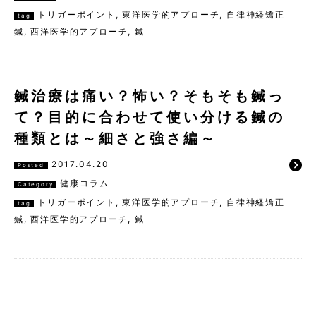
トリガーポイント
,
東洋医学的アプローチ
,
自律神経矯正
tag
鍼
,
西洋医学的アプローチ
,
鍼
鍼治療は痛い？怖い？そもそも鍼っ
て？目的に合わせて使い分ける鍼の
種類とは～細さと強さ編～
2017.04.20
Posted
健康コラム
Category
トリガーポイント
,
東洋医学的アプローチ
,
自律神経矯正
tag
鍼
,
西洋医学的アプローチ
,
鍼